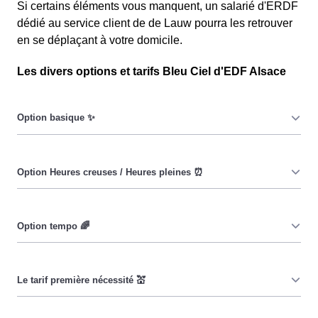
Si certains éléments vous manquent, un salarié d'ERDF
dédié au service client de de Lauw pourra les retrouver
en se déplaçant à votre domicile.
Les divers options et tarifs Bleu Ciel d'EDF Alsace
Le prix du KiloWatt heure est fixe : il ne dépend ni de la
date, ni de l'heure, que ce soit en à Lauw ou ailleurs. 💡
Pendant les heures creuses (8h/jour), le prix facturé en à
Lauw est réduit. ⚡
Cette option vise à encourager les consommateurs
Lauwois à réduire leur consommation pendant 65 jours
par an, lorsque le prix du kiloWatt est plus élevé. 💡🔋
Ce tarif n'est pas disponible pour tous, mais seulement