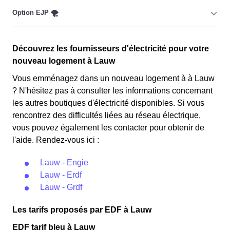
pour les consommateurs Lauwois couverts par la CMU,
Couverture Maladie Universelle. Avec ce tarif, les 100
premiers KWh de chaque mois sont moins chers,
Cette option n'est plus disponible et concerne
permettant ainsi de réduire sa facture d'électricité en
Découvrez les fournisseurs d'électricité pour votre
uniquement les clients Lauwois qui l'avaient choisie
faisant attention à sa consommation en à Lauw. Ce tarif
nouveau logement à Lauw
avant 1998. Elle implique deux tarifs : pendant 22 jours,
est proposé par la plupart des fournisseurs d'électricité
le prix de l'électricité est multiplié par quatre, tandis que
Vous emménagez dans un nouveau logement à à Lauw
en France et est accessible aux Lauwois éligibles. 💡🏠
les autres jours de l'année, le prix est réduit de 20% par
? N'hésitez pas à consulter les informations concernant
rapport au tarif normal en à Lauw. ⚡💸
les autres boutiques d'électricité disponibles. Si vous
rencontrez des difficultés liées au réseau électrique,
vous pouvez également les contacter pour obtenir de
l'aide. Rendez-vous ici :
Lauw - Engie
Lauw - Erdf
Lauw - Grdf
Les tarifs proposés par EDF à Lauw
EDF tarif bleu à Lauw