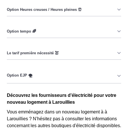
Le prix du KiloWatt heure est fixe : il ne dépend ni de la
date, ni de l'heure, que ce soit en à Larouillies ou
ailleurs. 💡
Pendant les heures creuses (8h/jour), le prix facturé en à
Larouillies est réduit. ⚡
Cette option vise à encourager les consommateurs
Larouillois à réduire leur consommation pendant 65
jours par an, lorsque le prix du kiloWatt est plus élevé. 💡
🔋
Ce tarif n'est pas disponible pour tous, mais seulement
pour les consommateurs Larouillois couverts par la
CMU, Couverture Maladie Universelle. Avec ce tarif, les
100 premiers KWh de chaque mois sont moins chers,
Cette option n'est plus disponible et concerne
permettant ainsi de réduire sa facture d'électricité en
Découvrez les fournisseurs d'électricité pour votre
uniquement les clients Larouillois qui l'avaient choisie
faisant attention à sa consommation en à Larouillies. Ce
nouveau logement à Larouillies
avant 1998. Elle implique deux tarifs : pendant 22 jours,
tarif est proposé par la plupart des fournisseurs
le prix de l'électricité est multiplié par quatre, tandis que
Vous emménagez dans un nouveau logement à à
d'électricité en France et est accessible aux Larouillois
les autres jours de l'année, le prix est réduit de 20% par
Larouillies ? N'hésitez pas à consulter les informations
éligibles. 💡🏠
rapport au tarif normal en à Larouillies. ⚡💸
concernant les autres boutiques d'électricité disponibles.