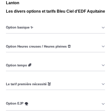
Lanton
Les divers options et tarifs Bleu Ciel d'EDF Aquitaine
Le prix du KiloWatt heure est fixe : il ne dépend ni de la
date, ni de l'heure, que ce soit en à Lanton ou ailleurs.
💡
Pendant les heures creuses (8h/jour), le prix facturé en à
Lanton est réduit. ⚡
Cette option vise à encourager les consommateurs
Lantonais à réduire leur consommation pendant 65 jours
par an, lorsque le prix du kiloWatt est plus élevé. 💡🔋
Ce tarif n'est pas disponible pour tous, mais seulement
pour les consommateurs Lantonais couverts par la
CMU, Couverture Maladie Universelle. Avec ce tarif, les