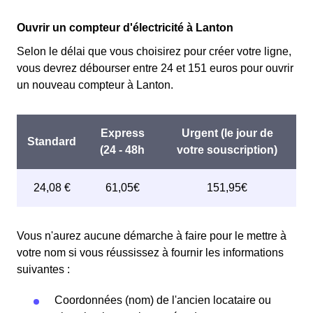
100 premiers KWh de chaque mois sont moins chers,
Cette option n'est plus disponible et concerne
permettant ainsi de réduire sa facture d'électricité en
Ouvrir un compteur d'électricité à Lanton
uniquement les clients Lantonais qui l'avaient choisie
faisant attention à sa consommation en à Lanton. Ce
avant 1998. Elle implique deux tarifs : pendant 22 jours,
Selon le délai que vous choisirez pour créer votre ligne,
tarif est proposé par la plupart des fournisseurs
le prix de l'électricité est multiplié par quatre, tandis que
vous devrez débourser entre 24 et 151 euros pour ouvrir
d'électricité en France et est accessible aux Lantonais
les autres jours de l'année, le prix est réduit de 20% par
un nouveau compteur à Lanton.
éligibles. 💡🏠
rapport au tarif normal en à Lanton. ⚡💸
Vous n'aurez aucune démarche à faire pour le mettre à
votre nom si vous réussissez à fournir les informations
suivantes :
Coordonnées (nom) de l'ancien locataire ou