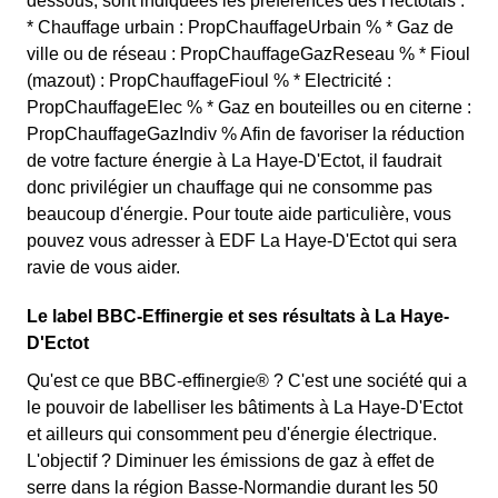
dessous, sont indiquées les préférences des Hectotais :
* Chauffage urbain : PropChauffageUrbain % * Gaz de
ville ou de réseau : PropChauffageGazReseau % * Fioul
(mazout) : PropChauffageFioul % * Electricité :
PropChauffageElec % * Gaz en bouteilles ou en citerne :
PropChauffageGazIndiv % Afin de favoriser la réduction
de votre facture énergie à La Haye-D'Ectot, il faudrait
donc privilégier un chauffage qui ne consomme pas
beaucoup d'énergie. Pour toute aide particulière, vous
pouvez vous adresser à EDF La Haye-D'Ectot qui sera
ravie de vous aider.
Le label BBC-Effinergie et ses résultats à La Haye-
D'Ectot
Qu'est ce que BBC-effinergie® ? C'est une société qui a
le pouvoir de labelliser les bâtiments à La Haye-D'Ectot
et ailleurs qui consomment peu d'énergie électrique.
L'objectif ? Diminuer les émissions de gaz à effet de
serre dans la région Basse-Normandie durant les 50