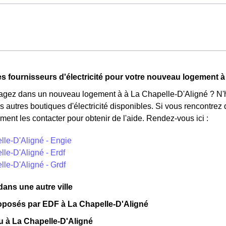
t pas disponible pour tous, mais seulement pour les consommat
ladie Universelle. Avec ce tarif, les 100 premiers KWh de chaq
cture d'électricité en faisant attention à sa consommation en à L
ournisseurs d'électricité en France et est accessible aux Chapell
n'est plus disponible et concerne uniquement les clients Chapello
tarifs : pendant 22 jours, le prix de l'électricité est multiplié pa
s fournisseurs d'électricité pour votre nouveau logement à
éduit de 20% par rapport au tarif normal en à La Chapelle-D'Align
ez dans un nouveau logement à à La Chapelle-D'Aligné ? N'hés
s autres boutiques d'électricité disponibles. Si vous rencontrez d
ent les contacter pour obtenir de l'aide. Rendez-vous ici :
lle-D'Aligné - Engie
le-D'Aligné - Erdf
le-D'Aligné - Grdf
ns une autre ville
roposés par EDF à La Chapelle-D'Aligné
eu à La Chapelle-D'Aligné