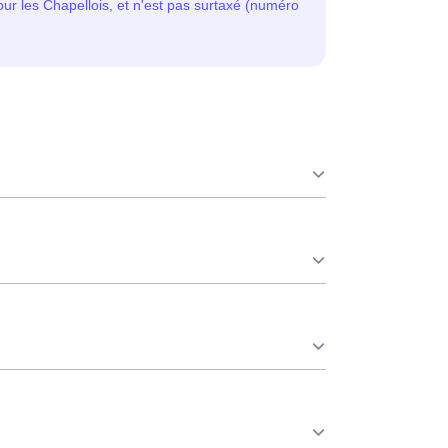
 que ce soit en à La Chapelle-D'Aligné ou
é est réduit. ⚡
 consommation pendant 65 jours par an,