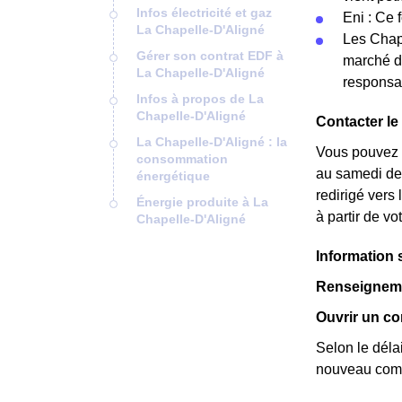
Infos électricité et gaz
Eni : Ce 
La Chapelle-D'Aligné
Les Chape
Gérer son contrat EDF à
marché de
La Chapelle-D'Aligné
responsab
Infos à propos de La
Chapelle-D'Aligné
Contacter le
La Chapelle-D'Aligné : la
Vous pouvez c
consommation
au samedi de 
énergétique
redirigé vers
Énergie produite à La
à partir de v
Chapelle-D'Aligné
Information 
Renseigneme
Ouvrir un co
Selon le déla
nouveau comp