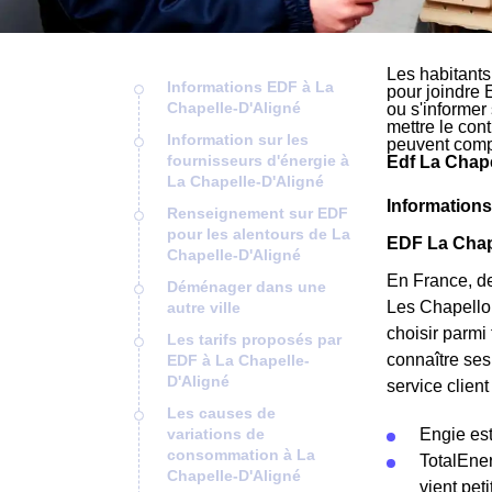
Les habitants
Informations EDF à La
pour joindre 
Chapelle-D'Aligné
ou s'informer
mettre le cont
Information sur les
peuvent comp
fournisseurs d'énergie à
Edf La Chape
La Chapelle-D'Aligné
Informations
Renseignement sur EDF
pour les alentours de La
EDF La Chape
Chapelle-D'Aligné
En France, dep
Déménager dans une
Les Chapelloi
autre ville
choisir parmi
Les tarifs proposés par
connaître ses
EDF à La Chapelle-
D'Aligné
service clien
Les causes de
variations de
Engie est
consommation à La
TotalEner
Chapelle-D'Aligné
vient pet