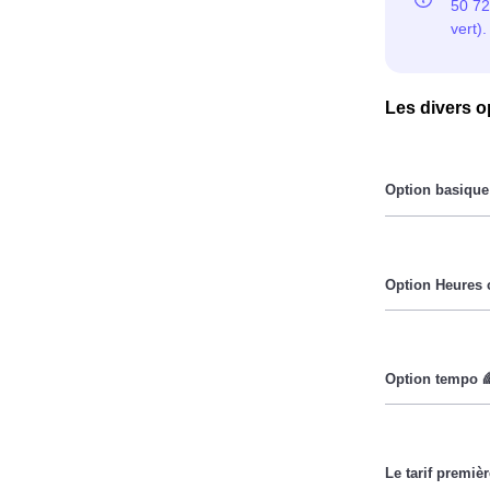
Les divers o
Le prix du Kil
ailleurs. 💡
Pendant les h
Cette option 
lorsque le pri