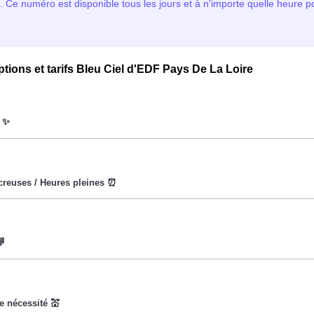
ptions et tarifs Bleu Ciel d'EDF Pays De La Loire
oWatt heure est fixe : il ne dépend ni de la date, ni de l'heure,
eures creuses (8h/jour), le prix facturé en à La Chapelle-D'Align
vise à encourager les consommateurs Chapellois à réduire leur
x du kiloWatt est plus élevé. 💡🔋