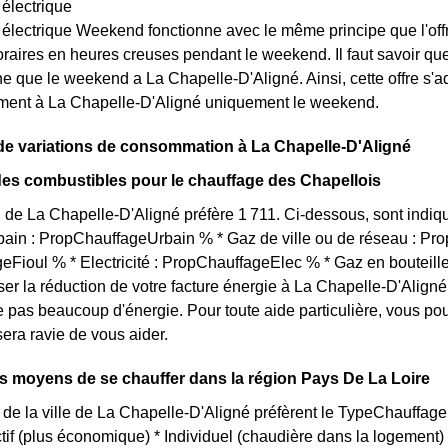
 électrique
t électrique Weekend fonctionne avec le même principe que l'off
raires en heures creuses pendant le weekend. Il faut savoir que l
e que le weekend a La Chapelle-D'Aligné. Ainsi, cette offre s'
ement à La Chapelle-D'Aligné uniquement le weekend.
de variations de consommation à La Chapelle-D'Aligné
des combustibles pour le chauffage des Chapellois
 de La Chapelle-D'Aligné préfère 1 711. Ci-dessous, sont indiqu
bain : PropChauffageUrbain % * Gaz de ville ou de réseau : P
Fioul % * Electricité : PropChauffageElec % * Gaz en bouteill
ser la réduction de votre facture énergie à La Chapelle-D'Aligné,
pas beaucoup d'énergie. Pour toute aide particulière, vous p
sera ravie de vous aider.
ts moyens de se chauffer dans la région Pays De La Loire
 de la ville de La Chapelle-D'Aligné préfèrent le TypeChauffage p
ctif (plus économique) * Individuel (chaudière dans la logement