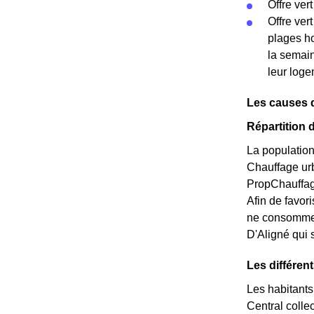
Offre vert
Offre ver
plages ho
la semain
leur log
Les causes 
Répartition 
La population
Chauffage ur
PropChauffage
Afin de favori
ne consomme 
D'Aligné qui 
Les différen
Les habitants
Central colle