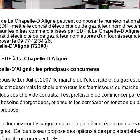
 de La Chapelle-D'Aligné peuvent composer le numéro national 
EDF : mettre le contrat d'électricité ou de gaz à leur nom direct
 sur les offres commercialisées par EDF à La Chapelle-D'Aligné.
rat d'électricité ou de gaz à leur nom auprès d'un fournisseur al
oser le 09 77 42 34 26.
lle-D'Aligné (72300)
 EDF à La Chapelle-D'Aligné
lle-D'Aligné : les principaux concurrents
uis le 1er Juillet 2007, le marché de l'électricité et du gaz est 
s ont désormais le choix entre tous les fournisseurs du marché d
 tous ces choix de contrats, il est préférable de commencer par
 besoins énergétiques, et ensuite les comparer en fonction du p
t proposé.
 le fournisseur historique du gaz. Engie détient également des of
gies : Ce fournisseur propose des options à des prix abordables e
it à petit concurrencer EDF.