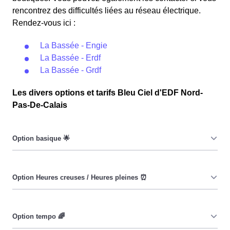
rencontrez des difficultés liées au réseau électrique.
Rendez-vous ici :
La Bassée - Engie
La Bassée - Erdf
La Bassée - Grdf
Les divers options et tarifs Bleu Ciel d'EDF Nord-
Pas-De-Calais
Le prix du KiloWatt heure est fixe : il ne dépend ni de la
date, ni de l'heure, que ce soit à La Bassée ou ailleurs.
💡
Pendant les heures creuses (8h/jour), le prix facturé à La
Bassée est moindre. ⚡