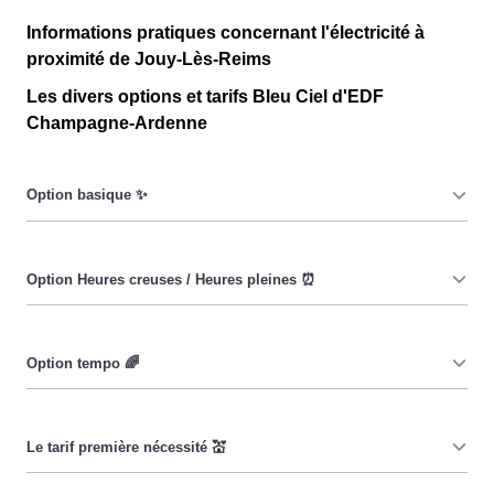
Informations pratiques concernant l'électricité à
proximité de Jouy-Lès-Reims
Les divers options et tarifs Bleu Ciel d'EDF
Champagne-Ardenne
Le prix du KiloWatt heure est fixe : il ne dépend ni de la
date, ni de l'heure, que ce soit en à Jouy-Lès-Reims ou
ailleurs. 💡
Pendant les heures creuses (8h/jour), le prix facturé en à
Jouy-Lès-Reims est réduit. ⚡
Cette option vise à encourager les consommateurs
Jouissiens à réduire leur consommation pendant 65
jours par an, lorsque le prix du kiloWatt est plus élevé. 💡