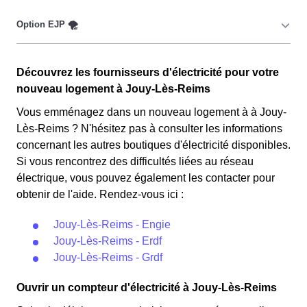
🔋
Ce tarif n'est pas disponible pour tous, mais seulement
pour les consommateurs Jouissiens couverts par la
CMU, Couverture Maladie Universelle. Avec ce tarif, les
100 premiers KWh de chaque mois sont moins chers,
Cette option n'est plus disponible et concerne
permettant ainsi de réduire sa facture d'électricité en
Découvrez les fournisseurs d'électricité pour votre
uniquement les clients Jouissiens qui l'avaient choisie
faisant attention à sa consommation en à Jouy-Lès-
nouveau logement à Jouy-Lès-Reims
avant 1998. Elle implique deux tarifs : pendant 22 jours,
Reims. Ce tarif est proposé par la plupart des
le prix de l'électricité est multiplié par quatre, tandis que
Vous emménagez dans un nouveau logement à à Jouy-
fournisseurs d'électricité en France et est accessible aux
les autres jours de l'année, le prix est réduit de 20% par
Lès-Reims ? N'hésitez pas à consulter les informations
Jouissiens éligibles. 💡🏠
rapport au tarif normal en à Jouy-Lès-Reims. ⚡💸
concernant les autres boutiques d'électricité disponibles.
Si vous rencontrez des difficultés liées au réseau
électrique, vous pouvez également les contacter pour
obtenir de l'aide. Rendez-vous ici :
Jouy-Lès-Reims - Engie
Jouy-Lès-Reims - Erdf
Jouy-Lès-Reims - Grdf
Ouvrir un compteur d'électricité à Jouy-Lès-Reims