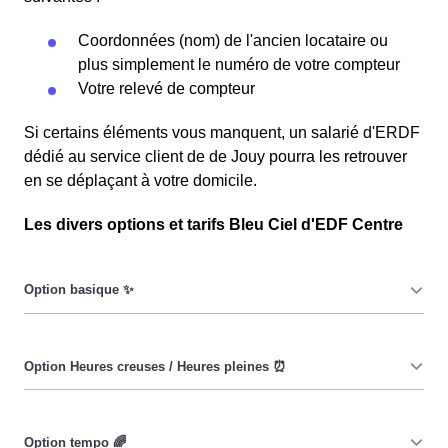
Coordonnées (nom) de l'ancien locataire ou
plus simplement le numéro de votre compteur
Votre relevé de compteur
Si certains éléments vous manquent, un salarié d'ERDF
dédié au service client de de Jouy pourra les retrouver
en se déplaçant à votre domicile.
Les divers options et tarifs Bleu Ciel d'EDF Centre
Le prix du KiloWatt heure est fixe : il ne dépend ni de la
date, ni de l'heure, que ce soit en à Jouy ou ailleurs. 💡
Pendant les heures creuses (8h/jour), le prix facturé en à
Jouy est réduit. ⚡