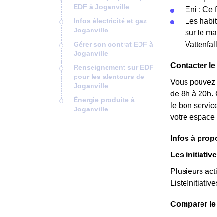
EDF à Joganville
Eni : Ce 
Infos électricité et gaz
Les habit
Joganville
sur le ma
Gérer son contrat EDF à
Vattenfal
Joganville
Contacter le
Renseignement sur EDF
pour les alentours de
Vous pouvez c
Joganville
de 8h à 20h. 
Énergie produite à
le bon servic
Joganville
votre espace 
Infos à prop
Les initiati
Plusieurs act
ListeInitiative
Comparer le 