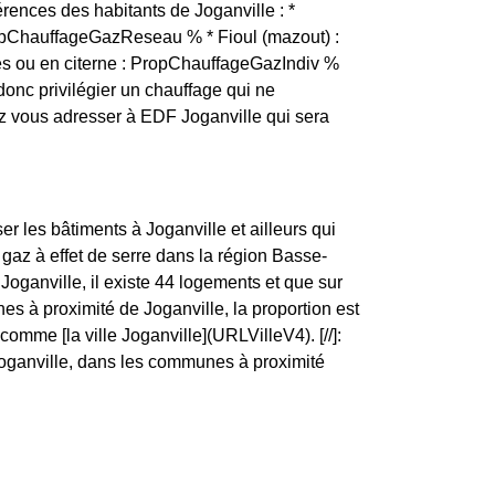
rences des habitants de Joganville : *
ropChauffageGazReseau % * Fioul (mazout) :
es ou en citerne : PropChauffageGazIndiv %
t donc privilégier un chauffage qui ne
z vous adresser à EDF Joganville qui sera
er les bâtiments à Joganville et ailleurs qui
gaz à effet de serre dans la région Basse-
Joganville, il existe 44 logements et que sur
s à proximité de Joganville, la proportion est
e [la ville Joganville](URLVilleV4). [//]:
 Joganville, dans les communes à proximité