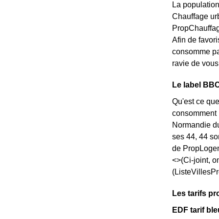
La population
Chauffage ur
PropChauffage
Afin de favori
consomme pas
ravie de vous
Le label BBC-
Qu'est ce que
consomment pe
Normandie dur
ses 44, 44 so
de PropLogem
<>(Ci-joint, 
(ListeVillesP
Les tarifs p
EDF tarif ble