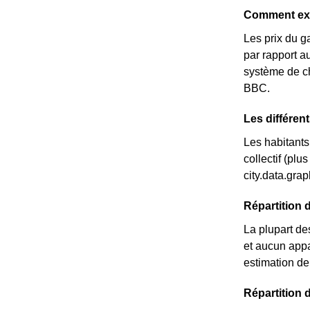
Comment expl
Les prix du g
par rapport au
système de ch
BBC.
Les différen
Les habitants
collectif (pl
city.data.gr
Répartition 
La plupart de
et aucun appa
estimation de
Répartition 