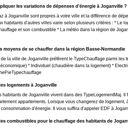
iquer les variations de dépenses d'énergie à Joganville ?
az à Joganville sont propres à votre ville et la différence de d
x habitants d'autres villes varie selon plusieurs critères : * Le 
auffage et son combustible * La météo dans la région de Joganvi
ts moyens de se chauffer dans la région Basse-Normandie
 de la ville de Joganville préfèrent le TypeChauffage parmi les tr
us économique) * Individuel (chaudière dans la logement) * Elec
aphePieTypechauffage
des logements à Joganville
s habitants de Joganville vivent dans des TypeLogementMaj. Il fa
rtement appartements. Lorsque vous changerez de logement, à J
 consommation d'énergie. Il vous suffira d'appeler EDF à Jogan
des combustibles pour le chauffage des habitants de Joganv