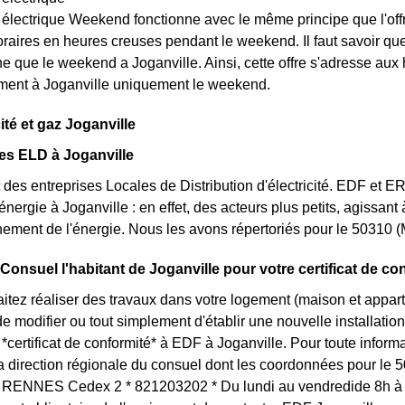
t électrique Weekend fonctionne avec le même principe que l'off
raires en heures creuses pendant le weekend. Il faut savoir que l
e que le weekend a Joganville. Ainsi, cette offre s'adresse aux 
ement à Joganville uniquement le weekend.
cité et gaz Joganville
es ELD à Joganville
des entreprises Locales de Distribution d'électricité. EDF et 
'énergie à Joganville : en effet, des acteurs plus petits, agissant
nement de l'énergie. Nous les avons répertoriés pour le 50310
 Consuel l'habitant de Joganville pour votre certificat de co
itez réaliser des travaux dans votre logement (maison et appar
 modifier ou tout simplement d'établir une nouvelle installation 
certificat de conformité* à EDF à Joganville. Pour toute infor
la direction régionale du consuel dont les coordonnées pour le
RENNES Cedex 2 * 821203202 * Du lundi au vendredide 8h à 1