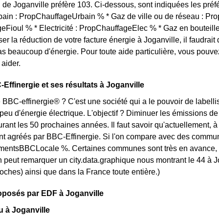
 de Joganville préfère 103. Ci-dessous, sont indiquées les préfé
bain : PropChauffageUrbain % * Gaz de ville ou de réseau : P
Fioul % * Electricité : PropChauffageElec % * Gaz en bouteill
ser la réduction de votre facture énergie à Joganville, il faudrai
 beaucoup d'énergie. Pour toute aide particulière, vous pouve
 aider.
Effinergie et ses résultats à Joganville
 BBC-effinergie® ? C'est une société qui a le pouvoir de labellis
u d'énergie électrique. L'objectif ? Diminuer les émissions de 
ant les 50 prochaines années. Il faut savoir qu'actuellement, à 
nt agréés par BBC-Effinergie. Si l'on compare avec des commune
entsBBCLocale %. Certaines communes sont très en avance, comm
on peut remarquer un city.data.graphique nous montrant le 44 à
roches) ainsi que dans la France toute entière.)
roposés par EDF à Joganville
u à Joganville