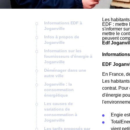
Les habitants
Informations EDF à
EDF : mettre 
Joganville
s'informer su
mettre le cont
Infos à propos de
peuvent comp
Joganville
Edf Joganvil
Information sur les
Informations
fournisseurs d'énergie à
Joganville
EDF Joganvil
Déménager dans une
En France, dep
autre ville
Les habitants
Joganville : la
contrat. Pour
consommation
d'énergie pou
énergétique
l'environneme
Les causes de
variations de
consommation à
Engie est
Joganville
TotalEner
Les tarifs proposés par
vient pet