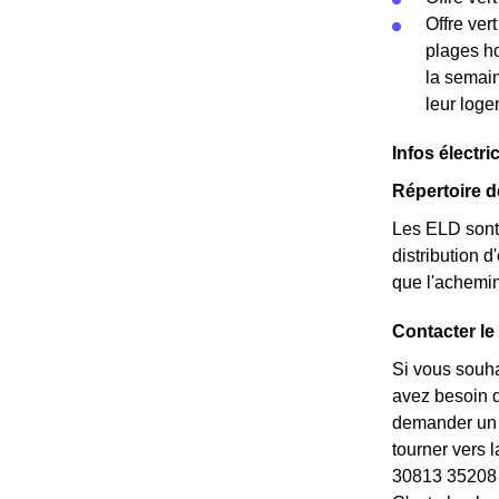
Offre ver
plages ho
la semain
leur log
Infos électri
Répertoire d
Les ELD sont 
distribution d
que l'achemi
Contacter le
Si vous souha
avez besoin de
demander un *
tourner vers 
30813 35208 