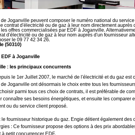
 de Joganville peuvent composer le numéro national du service 
le contrat d'électricité ou de gaz à leur nom directement auprès 
r les offres commercialisées par EDF à Joganville. Alternativeme
rat d'électricité ou de gaz à leur nom auprès d'un fournisseur al
oser le 09 77 42 34 26.
le (50310)
 EDF à Joganville
le : les principaux concurrents
uis le 1er Juillet 2007, le marché de l'électricité et du gaz est 
 de Joganville ont désormais le choix entre tous les fournisseur
 choisir parmi tous ces choix de contrats, il est préférable de
r connaître ses besoins énergétiques, et ensuite les comparer en
nt ou du service client proposé.
 le fournisseur historique du gaz. Engie détient également des off
gies : Ce fournisseur propose des options à des prix abordables e
it à petit concurrencer EDF.