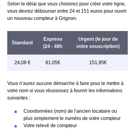
faisant attention à sa consommation en à Grignon. Ce
avant 1998. Elle implique deux tarifs : pendant 22 jours,
Selon le délai que vous choisirez pour créer votre ligne,
tarif est proposé par la plupart des fournisseurs
le prix de l'électricité est multiplié par quatre, tandis que
vous devrez débourser entre 24 et 151 euros pour ouvrir
d'électricité en France et est accessible aux Grignonais
les autres jours de l'année, le prix est réduit de 20% par
un nouveau compteur à Grignon.
éligibles. 💡🏠
rapport au tarif normal en à Grignon. ⚡💸
Vous n'aurez aucune démarche à faire pour le mettre à
votre nom si vous réussissez à fournir les informations
suivantes :
Coordonnées (nom) de l'ancien locataire ou
plus simplement le numéro de votre compteur
Votre relevé de compteur