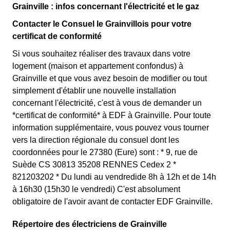
premiers KWh de chaque mois sont moins chers, et
Grainville : infos concernant l'électricité et le gaz
clients Grainvillois l'ayant choisie avant 1998. Elle
permettent ainsi de réduire sa facture d'électricité si l'on
différencie deux tarifs : pendant 22 jours le prix de
Contacter le Consuel le Grainvillois pour votre
fait attention à sa consommation à Grainville. Ce tarif
l'électricité est quatre fois plus cher, tandis que tous les
certificat de conformité
existe chez la plupart des fournisseurs d'électricité de
autres jours de l'année, le prix est 20% moins cher par
Si vous souhaitez réaliser des travaux dans votre
France et est disponible pour les Grainvillois éligibles.
rapport au tarif normal à Grainville. ⚡💸
logement (maison et appartement confondus) à
💡🏠
Grainville et que vous avez besoin de modifier ou tout
simplement d'établir une nouvelle installation
concernant l'électricité, c'est à vous de demander un
*certificat de conformité* à EDF à Grainville. Pour toute
information supplémentaire, vous pouvez vous tourner
vers la direction régionale du consuel dont les
coordonnées pour le 27380 (Eure) sont : * 9, rue de
Suède CS 30813 35208 RENNES Cedex 2 *
821203202 * Du lundi au vendredide 8h à 12h et de 14h
à 16h30 (15h30 le vendredi) C'est absolument
obligatoire de l'avoir avant de contacter EDF Grainville.
Répertoire des électriciens de Grainville