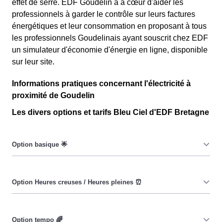
effet de serre. EDF Goudelin a à cœur d'aider les
professionnels à garder le contrôle sur leurs factures
énergétiques et leur consommation en proposant à tous
les professionnels Goudelinais ayant souscrit chez EDF
un simulateur d'économie d'énergie en ligne, disponible
sur leur site.
Informations pratiques concernant l'électricité à
proximité de Goudelin
Les divers options et tarifs Bleu Ciel d'EDF Bretagne
Le prix du KiloWatt heure est fixe : il ne dépend ni de la
date, ni de l'heure, que ce soit à Goudelin ou ailleurs. 💡
Pendant les heures creuses (8h/jour), le prix facturé à
Goudelin est moindre. ⚡