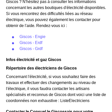
les autres jours de l'année, le prix est réduit de 20% par
Giscos ? N'hésitez pas à consulter les informations
éligibles. 💡🏠
rapport au tarif normal en à Giscos. ⚡💸
concernant les autres boutiques d'électricité disponibles.
Si vous rencontrez des difficultés liées au réseau
électrique, vous pouvez également les contacter pour
obtenir de l'aide. Rendez-vous ici :
Giscos - Engie
Giscos - Erdf
Giscos - Grdf
Infos électricité et gaz Giscos
Répertoire des électriciens de Giscos
Concernant l'électricité, si vous souhaitez faire des
travaux et effectuer des changements au niveau de
l'électrique, il vous faudra contacter les artisans
spécialisés et reconnus de Giscos dont voici une liste de
coordonnées non exhaustive : ListeElectriciens
Contacter le Consuel le Giscossais pour votre