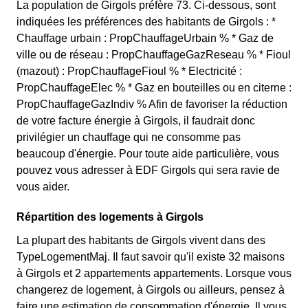
La population de Girgols préfère 73. Ci-dessous, sont
indiquées les préférences des habitants de Girgols : *
Chauffage urbain : PropChauffageUrbain % * Gaz de
ville ou de réseau : PropChauffageGazReseau % * Fioul
(mazout) : PropChauffageFioul % * Electricité :
PropChauffageElec % * Gaz en bouteilles ou en citerne :
PropChauffageGazIndiv % Afin de favoriser la réduction
de votre facture énergie à Girgols, il faudrait donc
privilégier un chauffage qui ne consomme pas
beaucoup d'énergie. Pour toute aide particulière, vous
pouvez vous adresser à EDF Girgols qui sera ravie de
vous aider.
Répartition des logements à Girgols
La plupart des habitants de Girgols vivent dans des
TypeLogementMaj. Il faut savoir qu'il existe 32 maisons
à Girgols et 2 appartements appartements. Lorsque vous
changerez de logement, à Girgols ou ailleurs, pensez à
faire une estimation de consommation d'énergie. Il vous