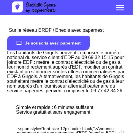
Sur le réseau ERDF / Enedis avec papernest
Je souscris avec papernest
Les habitants de Girgols peuvent composer le numéro
national du service client d'EDF au 09 69 32 15 15 pour
joindre EDF : mettre le contrat d'électricité ou de gaz à
leur nom directement auprès d'EDF, modifier un contrat
existant ou s'informer sur les offres commercialisées par
EDF à Girgols. Alternativement, les habitants de Girgols
souhaitant mettre le contrat d'électricité ou de gaz à leur
nom auprès d'un fournisseur alternatif partenaire du
service papernest peuvent composer le 09 77 42 34 26.
Simple et rapide : 6 minutes suffisent
Service gratuit et sans engagement
<span style="font-size:12px; color:black;">Annonce -
papernest n’est pas partenaire d’EDF (numéro EDF :