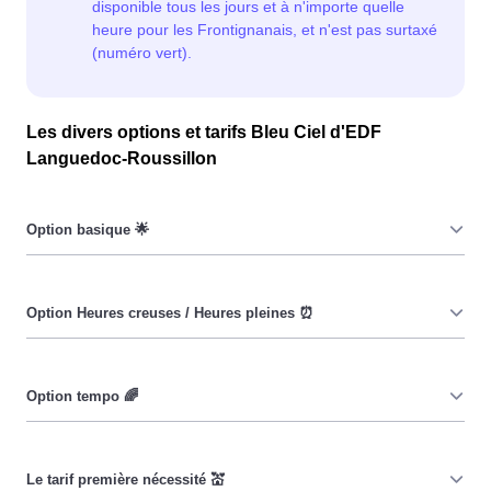
Les divers options et tarifs Bleu Ciel d'EDF
Languedoc-Roussillon
Le prix du KiloWatt heure est fixe : il ne dépend ni de la
date, ni de l'heure, que ce soit à Frontignan ou ailleurs.
💡
Pendant les heures creuses (8h/jour), le prix facturé à
Frontignan est moindre. ⚡
Cette option a pour objectif d'inciter les consommateurs
Frontignanais à réduire leur consommation pendant 65