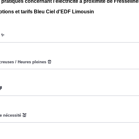
 pratiques concernant l'électricité à proximité de Fresseline
ptions et tarifs Bleu Ciel d'EDF Limousin
oWatt heure est fixe : il ne dépend ni de la date, ni de l'heure, q
ures creuses (8h/jour), le prix facturé en à Fresselines est rédu
vise à encourager les consommateurs Fresselinois à réduire le
x du kiloWatt est plus élevé. 💡🔋
t pas disponible pour tous, mais seulement pour les consommate
ladie Universelle. Avec ce tarif, les 100 premiers KWh de chaq