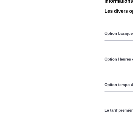
Informations
Les divers o
Le prix du Kil
Pendant les he
Cette option 
lorsque le pri
Ce tarif n'es
Couverture Ma