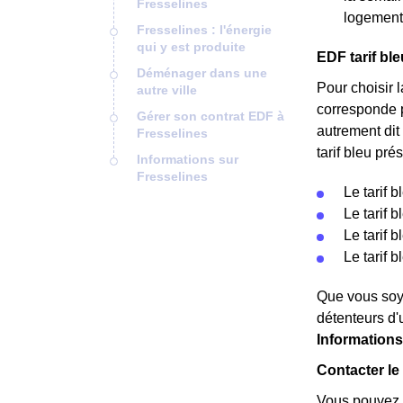
Fresselines
logement
Fresselines : l'énergie
qui y est produite
EDF tarif bl
Déménager dans une
Pour choisir l
autre ville
corresponde 
Gérer son contrat EDF à
autrement dit 
Fresselines
tarif bleu pré
Informations sur
Fresselines
Le tarif 
Le tarif 
Le tarif 
Le tarif 
Que vous soye
détenteurs d'
Informations
Contacter le
Vous pouvez c