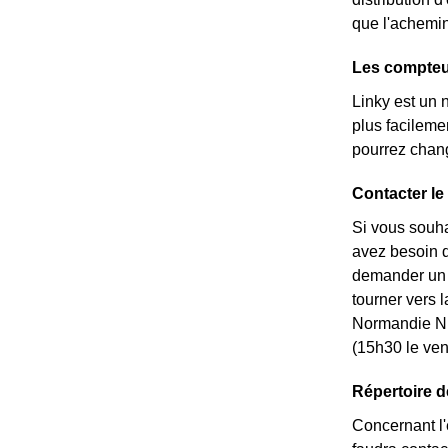
que l'achemin
Les compteur
Linky est un 
plus facileme
pourrez chang
Contacter le
Si vous souha
avez besoin de
demander un *
tourner vers 
Normandie Ni
(15h30 le ven
Répertoire d
Concernant l'é