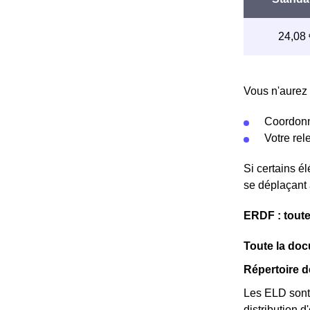
Vous n'aurez 
Coordonn
Votre re
Si certains é
se déplaçant 
ERDF : toute
Toute la docu
Répertoire d
Les ELD sont 
distribution d