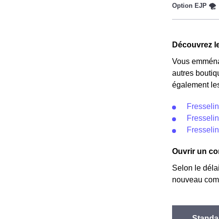
réduire sa fac
des fournisse
Cette option 
implique deux 
Découvrez le
le prix est ré
Vous emménag
autres boutiq
également les
Fresselin
Fresselin
Fresselin
Ouvrir un co
Selon le déla
nouveau comp