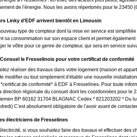
ement de l'énergie. Nous les avons répertoriés pour le 23450
s Linky d'EDF arrivent bientôt en Limousin
nouveau type de compteur dont la mise en service est simplifiée 
nt sa consommation sur son espace client et permet également d
er le vôtre pour ce genre de compteur, qui sera en service sui
 Consuel le Fresselinois pour votre certificat de conformité
itez réaliser des travaux dans votre logement (maison et appa
 modifier ou tout simplement d'établir une nouvelle installation 
certificat de conformité* à EDF à Fresselines. Pour toute info
la direction régionale du consuel dont les coordonnées pour le 2
emen BP 60162 31704 BLAGNAC Cedex * 821203202 * Du lundi
dredi) C'est absolument obligatoire de l'avoir avant de contact
es électriciens de Fresselines
lectricité, si vous souhaitez faire des travaux et effectuer des 