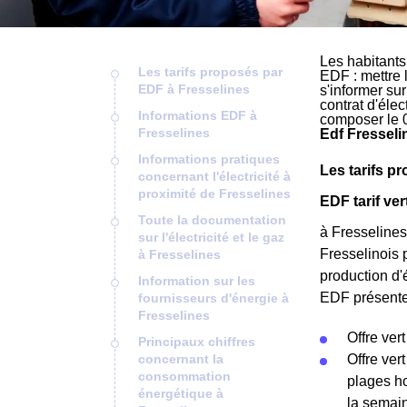
Les habitants
Les tarifs proposés par
EDF : mettre 
EDF à Fresselines
s'informer su
contrat d'éle
Informations EDF à
composer le 
Fresselines
Edf Fresseli
Informations pratiques
Les tarifs p
concernant l'électricité à
proximité de Fresselines
EDF tarif ver
Toute la documentation
à Fresselines
sur l'électricité et le gaz
Fresselinois 
à Fresselines
production d'é
Information sur les
EDF présentes
fournisseurs d'énergie à
Fresselines
Offre vert
Principaux chiffres
concernant la
Offre ver
consommation
plages ho
énergétique à
la semain