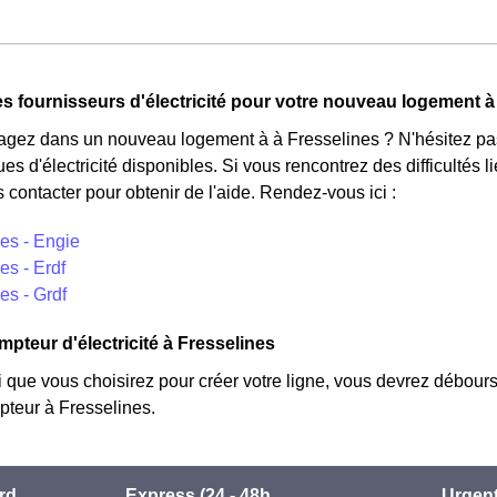
ture d'électricité en faisant attention à sa consommation en à Fr
urs d'électricité en France et est accessible aux Fresselinois éli
n'est plus disponible et concerne uniquement les clients Fresseli
tarifs : pendant 22 jours, le prix de l'électricité est multiplié pa
s fournisseurs d'électricité pour votre nouveau logement à
duit de 20% par rapport au tarif normal en à Fresselines. ⚡💸
ez dans un nouveau logement à à Fresselines ? N'hésitez pas 
ues d'électricité disponibles. Si vous rencontrez des difficultés
 contacter pour obtenir de l'aide. Rendez-vous ici :
es - Engie
es - Erdf
es - Grdf
mpteur d'électricité à Fresselines
i que vous choisirez pour créer votre ligne, vous devrez débours
teur à Fresselines.