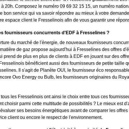
à 20h. Composez le numéro 09 69 32 15 15, un numéro national,
 le bon service qui va savoir répondre au mieux à votre demande.
tre espace client le Fresselinois afin de vous garantir une répon
es fournisseurs concurrents d'EDF à Fresselines ?
rture du marché de l'énergie, de nouveaux fournisseurs concurre
 matière de gaz propose aujourd'hui à Fresselines des offres d'él
i prend de plus en plus de clients à EDF en jouant sur des offres 
Fresselinois bénéficient aussi des fournisseurs de petite taille qu
sselines. Il s'agit de Planète OUI, le fournisseur éco responsabl
ncore Ovo Energy ou Bulb, les fournisseurs originaires du Roya
tous les Fresselinois ont ainsi le choix entre tous ces fournisse
t choisir parmi cette multitude de possibilités ? Le mieux est 
 évaluer ses besoins énergétiques avant de comparer les offres
rvice client ou encore le respect de l'environnement.