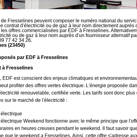
 de Fresselines peuvent composer le numéro national du servic
le contrat d'électricité ou de gaz à leur nom directement auprès 
r les offres commercialisées par EDF à Fresselines. Alternativem
ctricité ou de gaz à leur nom auprès d'un fournisseur alternatif 
09 77 42 34 26.
nes (23450)
roposés par EDF à Fresselines
t à Fresselines
, EDF est conscient des enjeux climatiques et environnementaux
peut profiter des offres vertes électrique. L'énergie proposée da
lectricité renouvelable, certifiée verte. Les tarifs sont donc plus é
 sur le marché de l'électricité :
 électrique
t électrique Weekend fonctionne avec le même principe que l'off
raires en heures creuses pendant le weekend. Il faut savoir que l
e que le weekend a Fresselines. Ainsi, cette offre s'adresse aux