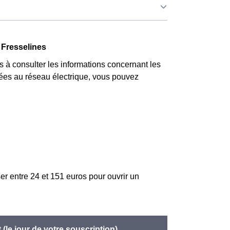
esselines. Ce tarif est proposé par la plupart
gibles. 💡🏠
nois qui l'avaient choisie avant 1998. Elle
r quatre, tandis que les autres jours de l'année,
 Fresselines
à consulter les informations concernant les
 liées au réseau électrique, vous pouvez
er entre 24 et 151 euros pour ouvrir un