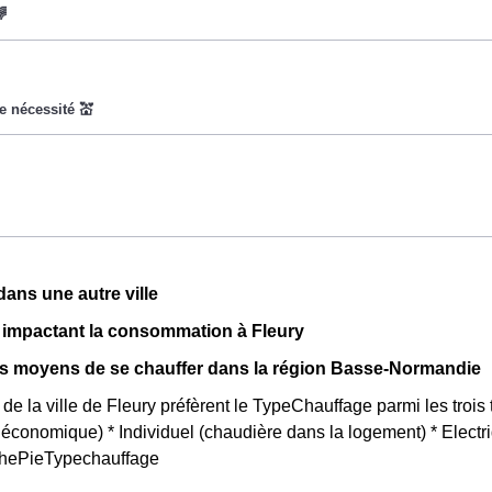
a pour objectif d'inciter les consommateurs Fleurions à réduire
s le prix du kiloWatt est important. 💡🔋
t pas disponible pour tout le monde, mais uniquement pour les 
yme qui signifie Couverture Maladie Universelle. Avec ce tari
t permettent ainsi de réduire sa facture d'électricité si l'on fait
 plupart des fournisseurs d'électricité de France et est disponib
n'est plus disponible et ne concerne que les clients Fleurions l'
nt 22 jours le prix de l'électricité est quatre fois plus cher, tandis
ns une autre ville
r par rapport au tarif normal à Fleury. ⚡💸
 impactant la consommation à Fleury
ts moyens de se chauffer dans la région Basse-Normandie
 de la ville de Fleury préfèrent le TypeChauffage parmi les trois 
us économique) * Individuel (chaudière dans la logement) * Elec
aphePieTypechauffage