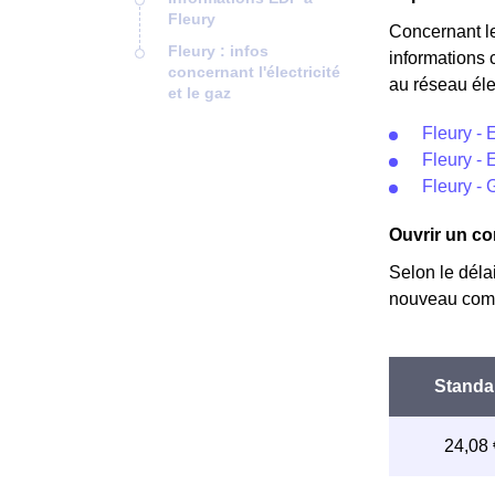
Fleury
Concernant l
Fleury : infos
informations 
concernant l'électricité
au réseau éle
et le gaz
Fleury - 
Fleury - 
Fleury - 
Ouvrir un co
Selon le déla
nouveau comp