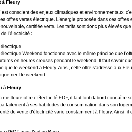
t à Fleury
 est conscient des enjeux climatiques et environnementaux, c'e
 des offres vertes électrique. L'énergie proposée dans ces offre
renouvelable, certifiée verte. Les tarifs sont donc plus élevés que 
de l'électricité :
 électrique
t électrique Weekend fonctionne avec le même principe que l'off
raires en heures creuses pendant le weekend. Il faut savoir que l
e que le weekend a Fleury. Ainsi, cette offre s'adresse aux Fle
niquement le weekend.
u à Fleury
a meilleure offre d'électricité EDF, il faut tout dabord connaître 
arfaitement à ses habitudes de consommation dans son logement
menté de vente d'électricité varie constamment à Fleury. Ainsi, il 
bleu d'EDF avec l'option Base