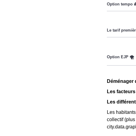
Cette option 
durant lesquel
Ce tarif n'es
la CMU, acron
moins chers, e
existe chez la
Cette option 
tarifs : penda
Déménager da
20% moins che
Les facteurs
Les différen
Les habitants
collectif (pl
city.data.gr