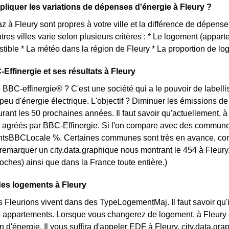
iquer les variations de dépenses d'énergie à Fleury ?
az à Fleury sont propres à votre ville et la différence de dépen
tres villes varie selon plusieurs critères : * Le logement (appar
tible * La météo dans la région de Fleury * La proportion de lo
Effinergie et ses résultats à Fleury
 BBC-effinergie® ? C'est une société qui a le pouvoir de labellis
u d'énergie électrique. L'objectif ? Diminuer les émissions de 
ant les 50 prochaines années. Il faut savoir qu'actuellement, à 
 agréés par BBC-Effinergie. Si l'on compare avec des communes 
sBBCLocale %. Certaines communes sont très en avance, comme [
t remarquer un city.data.graphique nous montrant le 454 à Fleu
roches) ainsi que dans la France toute entière.)
des logements à Fleury
s Fleurions vivent dans des TypeLogementMaj. Il faut savoir qu'i
appartements. Lorsque vous changerez de logement, à Fleury ou
d'énergie. Il vous suffira d'appeler EDF à Fleury. city.data.g