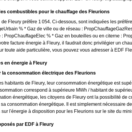
des combustibles pour le chauffage des Fleurions
 de Fleury préfère 1 054. Ci-dessous, sont indiquées les préfére
eUrbain % * Gaz de ville ou de réseau : PropChauffageGazRes
té : PropChauffageElec % * Gaz en bouteilles ou en citerne : Pr
votre facture énergie à Fleury, il faudrait donc privilégier un
ur toute aide particulière, vous pouvez vous adresser à EDF Fleu
 en énergie à Fleury
ur la consommation électrique des Fleurions
s habitants de Fleury, leur consommation énergétique est supér
onsommation correspond à supérieure MWh / habitant de supérie
tion énergétique, les citoyens de Fleury ont la possibilité de c
r sa consommation énergétique. Il est simplement nécessaire d
s sur l'énergie à disposition pour les Fleurions sur le site du m
roposés par EDF à Fleury