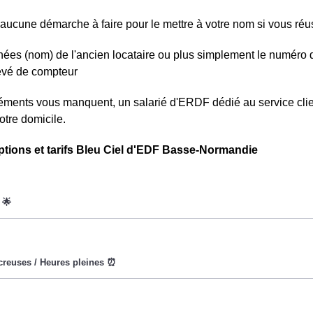
aucune démarche à faire pour le mettre à votre nom si vous réuss
ées (nom) de l'ancien locataire ou plus simplement le numéro 
levé de compteur
léments vous manquent, un salarié d'ERDF dédié au service clien
otre domicile.
ptions et tarifs Bleu Ciel d'EDF Basse-Normandie
oWatt heure est fixe : il ne dépend ni de la date, ni de l'heure, qu
eures creuses (8h/jour), le prix facturé à Fleury est moindre. ⚡