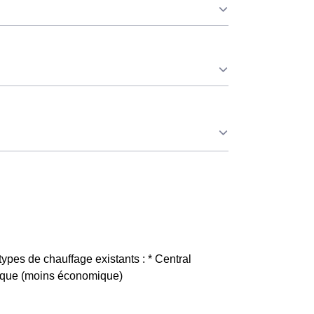
 leur consommation pendant 65 jours par an
consommateurs Fleurions qui sont couverts par
f, les 100 premiers KWh de chaque mois sont
 attention à sa consommation à Fleury. Ce tarif
le pour les Fleurions éligibles. 💡🏠
ayant choisie avant 1998. Elle différencie deux
 que tous les autres jours de l'année, le prix est
types de chauffage existants : * Central
trique (moins économique)