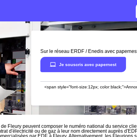
Sur le réseau ERDF / Enedis avec papernes
Je souscris avec papernest
<span style="font-size:12px; color:black;">Anno
 de Fleury peuvent composer le numéro national du service cli
ntrat d'électricité ou de gaz à leur nom directement auprès d'EDF
mmercialisées par EDF à Fleury. Alternativement, les Fleurions so