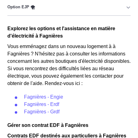
pour les consommateurs Fagnièrots couverts par la
CMU, Couverture Maladie Universelle. Avec ce tarif, les
100 premiers KWh de chaque mois sont moins chers,
Cette option n'est plus disponible et concerne
permettant ainsi de réduire sa facture d'électricité en
Explorez les options et l'assistance en matière
uniquement les clients Fagnièrots qui l'avaient choisie
faisant attention à sa consommation en à Fagnières. Ce
d'électricité à Fagnières
avant 1998. Elle implique deux tarifs : pendant 22 jours,
tarif est proposé par la plupart des fournisseurs
le prix de l'électricité est multiplié par quatre, tandis que
Vous emménagez dans un nouveau logement à à
d'électricité en France et est accessible aux Fagnièrots
les autres jours de l'année, le prix est réduit de 20% par
Fagnières ? N'hésitez pas à consulter les informations
éligibles. 💡🏠
rapport au tarif normal en à Fagnières. ⚡💸
concernant les autres boutiques d'électricité disponibles.
Si vous rencontrez des difficultés liées au réseau
électrique, vous pouvez également les contacter pour
obtenir de l'aide. Rendez-vous ici :
Fagnières - Engie
Fagnières - Erdf
Fagnières - Grdf
Gérer son contrat EDF à Fagnières
Contrats EDF destinés aux particuliers à Fagnières