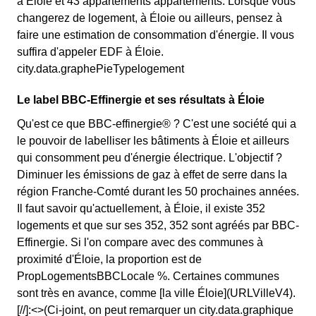
à Éloie et 43 appartements appartements. Lorsque vous
changerez de logement, à Éloie ou ailleurs, pensez à
faire une estimation de consommation d'énergie. Il vous
suffira d'appeler EDF à Éloie.
city.data.graphePieTypelogement
Le label BBC-Effinergie et ses résultats à Éloie
Qu'est ce que BBC-effinergie® ? C'est une société qui a
le pouvoir de labelliser les bâtiments à Éloie et ailleurs
qui consomment peu d'énergie électrique. L'objectif ?
Diminuer les émissions de gaz à effet de serre dans la
région Franche-Comté durant les 50 prochaines années.
Il faut savoir qu'actuellement, à Éloie, il existe 352
logements et que sur ses 352, 352 sont agréés par BBC-
Effinergie. Si l'on compare avec des communes à
proximité d'Éloie, la proportion est de
PropLogementsBBCLocale %. Certaines communes
sont très en avance, comme [la ville Éloie](URLVilleV4).
[//]:<>(Ci-joint, on peut remarquer un city.data.graphique