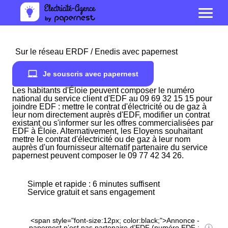
Sur le réseau ERDF / Enedis avec papernest
Je souscris avec papernest
Les habitants d'Éloie peuvent composer le numéro
national du service client d'EDF au 09 69 32 15 15 pour
joindre EDF : mettre le contrat d'électricité ou de gaz à
leur nom directement auprès d'EDF, modifier un contrat
existant ou s'informer sur les offres commercialisées par
EDF à Éloie. Alternativement, les Eloyens souhaitant
mettre le contrat d'électricité ou de gaz à leur nom
auprès d'un fournisseur alternatif partenaire du service
papernest peuvent composer le 09 77 42 34 26.
Simple et rapide : 6 minutes suffisent
Service gratuit et sans engagement
<span style="font-size:12px; color:black;">Annonce -
papernest n’est pas partenaire d’EDF (numéro EDF :