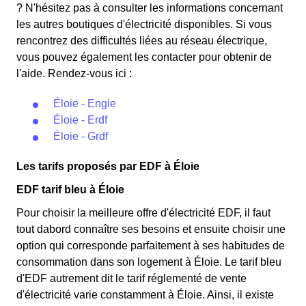
les autres jours de l'année, le prix est réduit de 20% par
? N'hésitez pas à consulter les informations concernant
rapport au tarif normal en à Éloie. ⚡💸
les autres boutiques d'électricité disponibles. Si vous
rencontrez des difficultés liées au réseau électrique,
vous pouvez également les contacter pour obtenir de
l'aide. Rendez-vous ici :
Éloie - Engie
Éloie - Erdf
Éloie - Grdf
Les tarifs proposés par EDF à Éloie
EDF tarif bleu à Éloie
Pour choisir la meilleure offre d'électricité EDF, il faut
tout dabord connaître ses besoins et ensuite choisir une
option qui corresponde parfaitement à ses habitudes de
consommation dans son logement à Éloie. Le tarif bleu
d'EDF autrement dit le tarif réglementé de vente
d'électricité varie constamment à Éloie. Ainsi, il existe