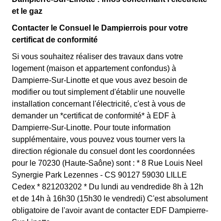
clients Dampierrois l'ayant choisie avant 1998. Elle
permettent ainsi de réduire sa facture d'électricité si l'on
et le gaz
différencie deux tarifs : pendant 22 jours le prix de
fait attention à sa consommation à Dampierre-Sur-
l'électricité est quatre fois plus cher, tandis que tous les
Contacter le Consuel le Dampierrois pour votre
Linotte. Ce tarif existe chez la plupart des fournisseurs
autres jours de l'année, le prix est 20% moins cher par
certificat de conformité
d'électricité de France et est disponible pour les
rapport au tarif normal à Dampierre-Sur-Linotte. ⚡💸
Si vous souhaitez réaliser des travaux dans votre
Dampierrois éligibles. 💡🏠
logement (maison et appartement confondus) à
Dampierre-Sur-Linotte et que vous avez besoin de
modifier ou tout simplement d'établir une nouvelle
installation concernant l'électricité, c'est à vous de
demander un *certificat de conformité* à EDF à
Dampierre-Sur-Linotte. Pour toute information
supplémentaire, vous pouvez vous tourner vers la
direction régionale du consuel dont les coordonnées
pour le 70230 (Haute-Saône) sont : * 8 Rue Louis Neel
Synergie Park Lezennes - CS 90127 59030 LILLE
Cedex * 821203202 * Du lundi au vendredide 8h à 12h
et de 14h à 16h30 (15h30 le vendredi) C'est absolument
obligatoire de l'avoir avant de contacter EDF Dampierre-