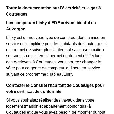
Couteuges. Ce tarif est proposé par la plupart des
pendant 22 jours, le prix de l'électricité est multiplié par
Toute la documentation sur l'électricité et le gaz à
fournisseurs d'électricité en France et est accessible aux
quatre, tandis que les autres jours de l'année, le prix est
Couteuges
habitants de Couteuges éligibles. 💡🏠
réduit de 20% par rapport au tarif normal en à
Les compteurs Linky d'EDF arrivent bientôt en
Couteuges. ⚡💸
Auvergne
Linky est un nouveau type de compteur dont la mise en
service est simplifiée pour les habitants de Couteuges et
qui permet de suivre plus facilement sa consommation
sur son espace client et permet également d'effectuer
des e-relèves. à Couteuges, vous pourrez changer le
vôtre pour ce genre de compteur, qui sera en service
suivant ce programme : TableauLinky
Contacter le Consuel l'habitant de Couteuges pour
votre certificat de conformité
Si vous souhaitez réaliser des travaux dans votre
logement (maison et appartement confondus) à
Couteuges et que vous avez besoin de modifier ou tout