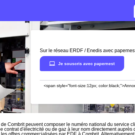
Sur le réseau ERDF / Enedis avec papernes
Je souscris avec papernest
<span style="font-size:12px; color:black;">Anno
 de Combrit peuvent composer le numéro national du service cl
le contrat d'électricité ou de gaz à leur nom directement auprès 
r les offres commercialisées par EDF à Combrit. Alternativement,