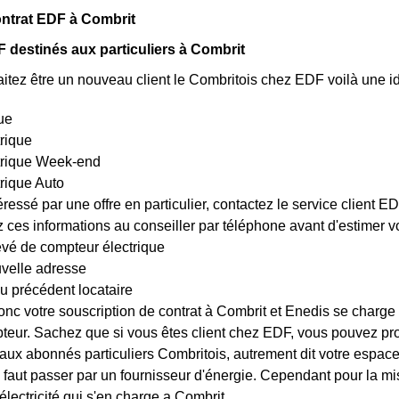
ntrat EDF à Combrit
 destinés aux particuliers à Combrit
itez être un nouveau client le Combritois chez EDF voilà une id
ue
trique
ctrique Week-end
trique Auto
éressé par une offre en particulier, contactez le service client 
es informations au conseiller par téléphone avant d'estimer votr
evé de compteur électrique
uvelle adresse
u précédent locataire
nc votre souscription de contrat à Combrit et Enedis se charge 
teur. Sachez que si vous êtes client chez EDF, vous pouvez pro
 aux abonnés particuliers Combritois, autrement dit votre espace c
, il faut passer par un fournisseur d'énergie. Cependant pour la 
'électricité qui s'en charge a Combrit.