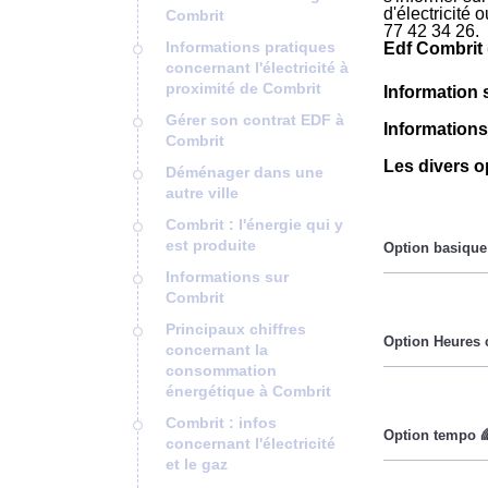
d'électricité
Combrit
77 42 34 26.
Informations pratiques
Edf Combrit 
concernant l'électricité à
proximité de Combrit
Information 
Gérer son contrat EDF à
Informations
Combrit
Les divers o
Déménager dans une
autre ville
Combrit : l'énergie qui y
est produite
Informations sur
Combrit
Le prix du Kil
Principaux chiffres
concernant la
consommation
énergétique à Combrit
Pendant les h
Combrit : infos
concernant l'électricité
et le gaz