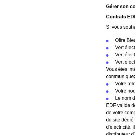
Gérer son co
Contrats EDF
Si vous souha
Offre Ble
Vert élec
Vert éle
Vert élec
Vous êtes int
communiquez c
Votre rel
Votre no
Le nom d
EDF valide do
de votre comp
du site dédié
d'électricité
distributeur d