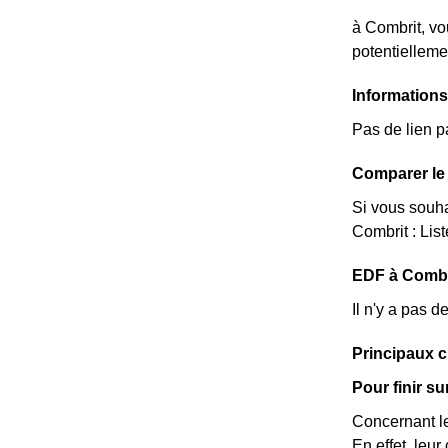
à Combrit, vo
potentielleme
Information
Pas de lien p
Comparer le 
Si vous souha
Combrit : Lis
EDF à Combrit
Il n'y a pas 
Principaux c
Pour finir s
Concernant le
En effet, leu