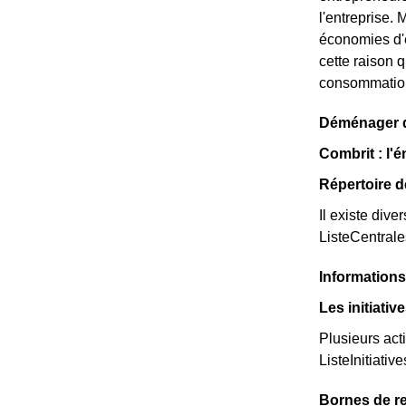
l'entreprise. 
économies d'
cette raison 
consommation
Déménager da
Combrit : l'é
Répertoire d
Il existe dive
ListeCentral
Informations
Les initiati
Plusieurs act
ListeInitiative
Bornes de re