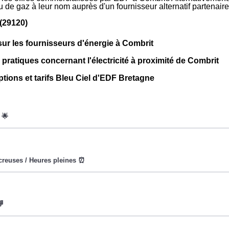
 ou de gaz à leur nom auprès d'un fournisseur alternatif partena
(29120)
sur les fournisseurs d'énergie à Combrit
 pratiques concernant l'électricité à proximité de Combrit
ptions et tarifs Bleu Ciel d'EDF Bretagne
oWatt heure est fixe : il ne dépend ni de la date, ni de l'heure, q
eures creuses (8h/jour), le prix facturé à Combrit est moindre. ⚡