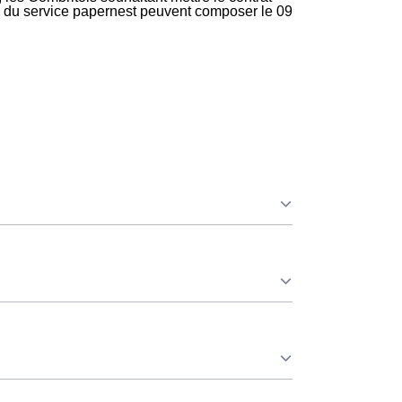
ire du service papernest peuvent composer le 09
ue ce soit à Combrit ou ailleurs. 💡