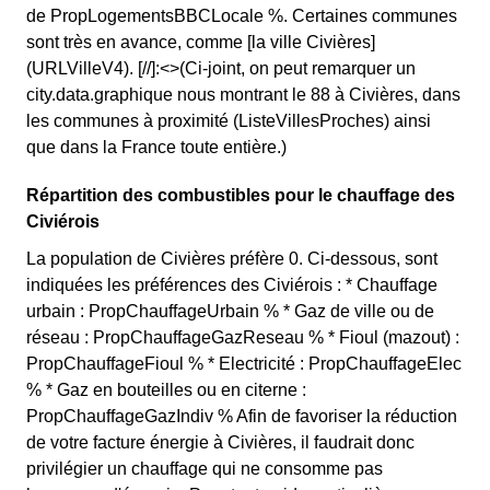
de PropLogementsBBCLocale %. Certaines communes
sont très en avance, comme [la ville Civières]
(URLVilleV4). [//]:<>(Ci-joint, on peut remarquer un
city.data.graphique nous montrant le 88 à Civières, dans
les communes à proximité (ListeVillesProches) ainsi
que dans la France toute entière.)
Répartition des combustibles pour le chauffage des
Civiérois
La population de Civières préfère 0. Ci-dessous, sont
indiquées les préférences des Civiérois : * Chauffage
urbain : PropChauffageUrbain % * Gaz de ville ou de
réseau : PropChauffageGazReseau % * Fioul (mazout) :
PropChauffageFioul % * Electricité : PropChauffageElec
% * Gaz en bouteilles ou en citerne :
PropChauffageGazIndiv % Afin de favoriser la réduction
de votre facture énergie à Civières, il faudrait donc
privilégier un chauffage qui ne consomme pas