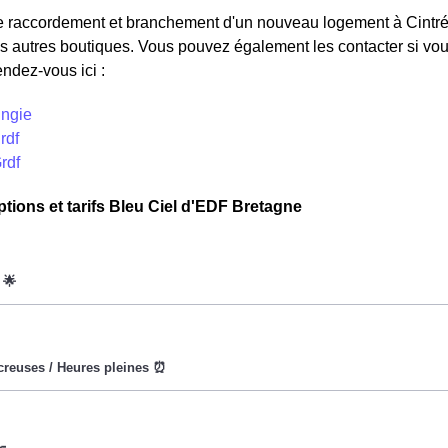
 raccordement et branchement d'un nouveau logement à Cintré,
s autres boutiques. Vous pouvez également les contacter si vous
endez-vous ici :
Engie
rdf
Grdf
ptions et tarifs Bleu Ciel d'EDF Bretagne
oWatt heure est fixe : il ne dépend ni de la date, ni de l'heure, qu
eures creuses (8h/jour), le prix facturé à Cintré est moindre. ⚡