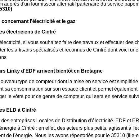
m auprès d'un fournisseur alternatif partenaire du service pape
35310)
s concernant l'électricité et le gaz
es électriciens de Cintré
lectricité, si vous souhaitez faire des travaux et effectuer des 
ter les artisans spécialisés et reconnus de Cintré dont voici un
iens
s Linky d'EDF arrivent bientôt en Bretagne
nouveau type de compteur dont la mise en service est simplifiée 
nt sa consommation sur son espace client et permet également d'
er le vôtre pour ce genre de compteur, qui sera en service sui
es ELD à Cintré
des entreprises Locales de Distribution d'électricité. EDF et 
'énergie à Cintré : en effet, des acteurs plus petits, agissant à l
t de l'énergie. Nous les avons répertoriés pour le 35310 (Ille-