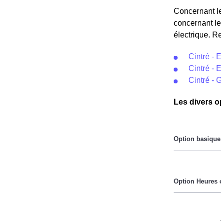
Concernant le
concernant le
électrique. R
Cintré - 
Cintré - E
Cintré - 
Les divers o
Le prix du Kil
Pendant les h