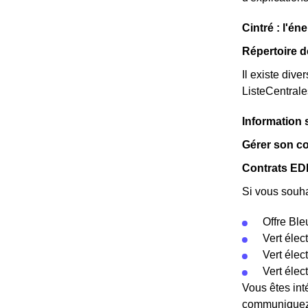
Cintré : l'én
Répertoire d
Il existe dive
ListeCentral
Information 
Gérer son co
Contrats EDF
Si vous souha
Offre Ble
Vert élec
Vert éle
Vert élec
Vous êtes int
communiquez c