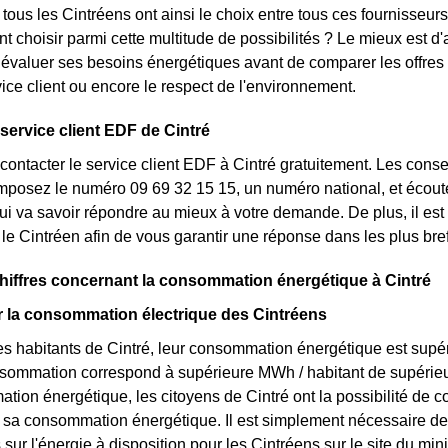
tous les Cintréens ont ainsi le choix entre tous ces fournisseurs
t choisir parmi cette multitude de possibilités ? Le mieux est 
 évaluer ses besoins énergétiques avant de comparer les offres
rvice client ou encore le respect de l'environnement.
 service client EDF de Cintré
ontacter le service client EDF à Cintré gratuitement. Les conse
posez le numéro 09 69 32 15 15, un numéro national, et écoutez
ui va savoir répondre au mieux à votre demande. De plus, il est 
 le Cintréen afin de vous garantir une réponse dans les plus bref
hiffres concernant la consommation énergétique à Cintré
ur la consommation électrique des Cintréens
s habitants de Cintré, leur consommation énergétique est supér
onsommation correspond à supérieure MWh / habitant de supérie
tion énergétique, les citoyens de Cintré ont la possibilité de c
r sa consommation énergétique. Il est simplement nécessaire d
s sur l'énergie à disposition pour les Cintréens sur le site du m