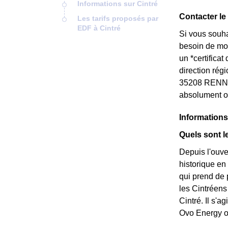
Informations sur Cintré
Contacter le
Les tarifs proposés par
EDF à Cintré
Si vous souha
besoin de mod
un *certifica
direction rég
35208 RENNES
absolument ob
Informations
Quels sont l
Depuis l'ouve
historique en 
qui prend de p
les Cintréens 
Cintré. Il s'
Ovo Energy ou