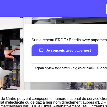
Sur le réseau ERDF / Enedis avec papernes
Je souscris avec papernest
<span style="font-size:12px; color:black;">Anno
 de Cintré peuvent composer le numéro national du service clie
rat d'électricité ou de gaz à leur nom directement auprès d'EDF, 
mmercialisées par EDF à Cintré. Alternativement, les Cintréens so