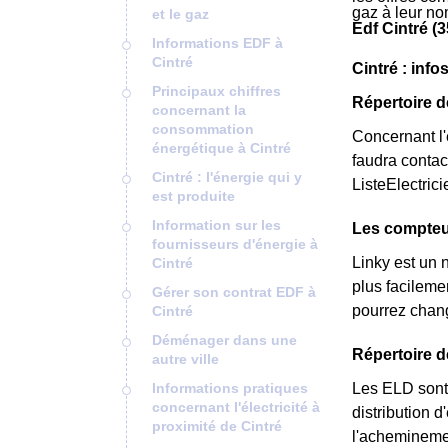
gaz à leur no
et le gaz
Edf Cintré (
Informations EDF à
Cintré
Cintré : info
Principaux chiffres
Répertoire d
concernant la
consommation
Concernant l'é
énergétique à Cintré
faudra contac
Cintré : l'énergie qui y
ListeElectric
est produite
Information sur les
Les compteur
fournisseurs d'énergie à
Linky est un 
Cintré
plus facileme
Gérer son contrat EDF à
pourrez chang
Cintré
Déménager dans une
Répertoire d
autre ville
Informations pratiques
Les ELD sont 
concernant l'électricité à
distribution d
proximité de Cintré
l'acheminemen