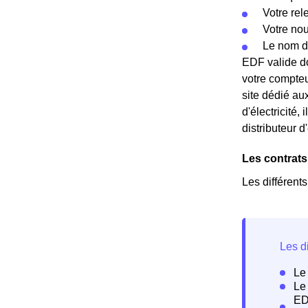
Votre rel
Votre no
Le nom d
EDF valide do
votre compteu
site dédié au
d'électricité
distributeur d
Les contrats
Les différent