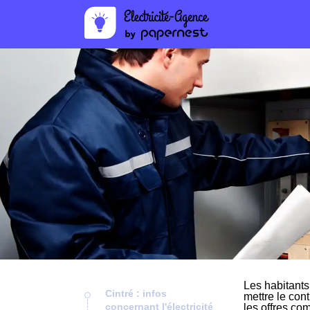
Les habitants
Cintré : infos
mettre le cont
concernant l'électricité
les offres co