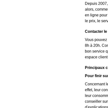
Depuis 2007, 
alors, commen
en ligne pour
le prix, le se
Contacter le
Vous pouvez c
8h à 20h. Com
bon service q
espace client
Principaux c
Pour finir s
Concernant le
effet, leur c
leur consomma
conseiller su
d'explication