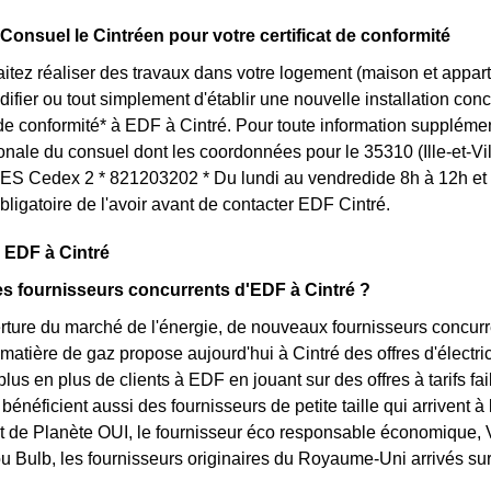
 Consuel le Cintréen pour votre certificat de conformité
itez réaliser des travaux dans votre logement (maison et appar
ifier ou tout simplement d'établir une nouvelle installation conc
t de conformité* à EDF à Cintré. Pour toute information suppléme
ionale du consuel dont les coordonnées pour le 35310 (Ille-et-Vi
 Cedex 2 * 821203202 * Du lundi au vendredide 8h à 12h et d
ligatoire de l'avoir avant de contacter EDF Cintré.
 EDF à Cintré
es fournisseurs concurrents d'EDF à Cintré ?
rture du marché de l'énergie, de nouveaux fournisseurs concurre
matière de gaz propose aujourd'hui à Cintré des offres d'électric
lus en plus de clients à EDF en jouant sur des offres à tarifs fai
bénéficient aussi des fournisseurs de petite taille qui arrivent à 
agit de Planète OUI, le fournisseur éco responsable économique, V
 Bulb, les fournisseurs originaires du Royaume-Uni arrivés su