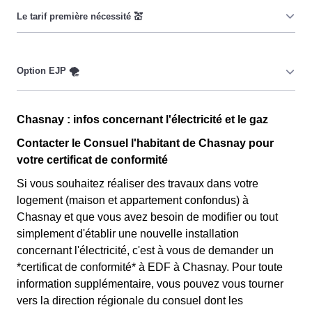
habitants de Chasnay à réduire leur consommation
pendant 65 jours par an durant lesquels le prix du
kiloWatt est important. 💡🔋
Ce tarif n'est pas disponible pour tout le monde, mais
uniquement pour les consommateurs habitants de
Chasnay qui sont couverts par la CMU, acronyme qui
signifie Couverture Maladie Universelle. Avec ce tarif,
Cette option n'est plus disponible et ne concerne que les
les 100 premiers KWh de chaque mois sont moins
Chasnay : infos concernant l'électricité et le gaz
clients habitants de Chasnay l'ayant choisie avant 1998.
chers, et permettent ainsi de réduire sa facture
Elle différencie deux tarifs : pendant 22 jours le prix de
Contacter le Consuel l'habitant de Chasnay pour
d'électricité si l'on fait attention à sa consommation à
l'électricité est quatre fois plus cher, tandis que tous les
votre certificat de conformité
Chasnay. Ce tarif existe chez la plupart des fournisseurs
autres jours de l'année, le prix est 20% moins cher par
Si vous souhaitez réaliser des travaux dans votre
d'électricité de France et est disponible pour les
rapport au tarif normal à Chasnay. ⚡💸
logement (maison et appartement confondus) à
habitants de Chasnay éligibles. 💡🏠
Chasnay et que vous avez besoin de modifier ou tout
simplement d'établir une nouvelle installation
concernant l'électricité, c'est à vous de demander un
*certificat de conformité* à EDF à Chasnay. Pour toute
information supplémentaire, vous pouvez vous tourner
vers la direction régionale du consuel dont les