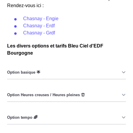
Rendez-vous ici :
Chasnay - Engie
Chasnay - Erdf
Chasnay - Grdf
Les divers options et tarifs Bleu Ciel d'EDF
Bourgogne
Le prix du KiloWatt heure est fixe : il ne dépend ni de la
date, ni de l'heure, que ce soit à Chasnay ou ailleurs. 💡
Pendant les heures creuses (8h/jour), le prix facturé à
Chasnay est moindre. ⚡
Cette option a pour objectif d'inciter les consommateurs