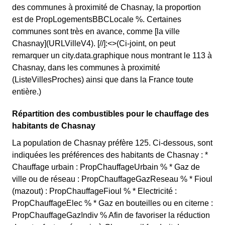
des communes à proximité de Chasnay, la proportion
est de PropLogementsBBCLocale %. Certaines
communes sont très en avance, comme [la ville
Chasnay](URLVilleV4). [//]:<>(Ci-joint, on peut
remarquer un city.data.graphique nous montrant le 113 à
Chasnay, dans les communes à proximité
(ListeVillesProches) ainsi que dans la France toute
entière.)
Répartition des combustibles pour le chauffage des
habitants de Chasnay
La population de Chasnay préfère 125. Ci-dessous, sont
indiquées les préférences des habitants de Chasnay : *
Chauffage urbain : PropChauffageUrbain % * Gaz de
ville ou de réseau : PropChauffageGazReseau % * Fioul
(mazout) : PropChauffageFioul % * Electricité :
PropChauffageElec % * Gaz en bouteilles ou en citerne :
PropChauffageGazIndiv % Afin de favoriser la réduction