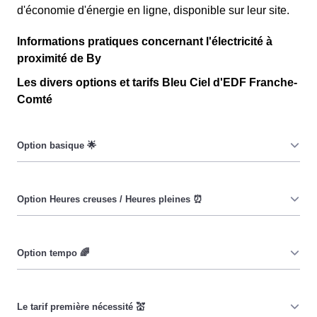
d'économie d'énergie en ligne, disponible sur leur site.
Informations pratiques concernant l'électricité à
proximité de By
Les divers options et tarifs Bleu Ciel d'EDF Franche-
Comté
Le prix du KiloWatt heure est fixe : il ne dépend ni de la
date, ni de l'heure, que ce soit à By ou ailleurs. 💡
Pendant les heures creuses (8h/jour), le prix facturé à By
est moindre. ⚡
Cette option a pour objectif d'inciter les consommateurs
habitants de By à réduire leur consommation pendant 65