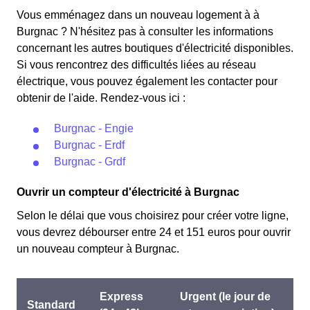
Ce tarif est proposé par la plupart des fournisseurs
pendant 22 jours, le prix de l'électricité est multiplié par
Vous emménagez dans un nouveau logement à à
d'électricité en France et est accessible aux habitants de
quatre, tandis que les autres jours de l'année, le prix est
Burgnac ? N'hésitez pas à consulter les informations
Burgnac éligibles. 💡🏠
réduit de 20% par rapport au tarif normal en à Burgnac.
concernant les autres boutiques d'électricité disponibles.
⚡💸
Si vous rencontrez des difficultés liées au réseau
électrique, vous pouvez également les contacter pour
obtenir de l'aide. Rendez-vous ici :
Burgnac - Engie
Burgnac - Erdf
Burgnac - Grdf
Ouvrir un compteur d'électricité à Burgnac
Selon le délai que vous choisirez pour créer votre ligne,
vous devrez débourser entre 24 et 151 euros pour ouvrir
un nouveau compteur à Burgnac.