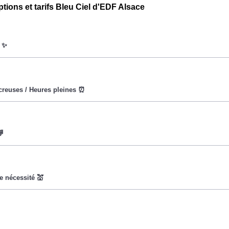
ptions et tarifs Bleu Ciel d'EDF Alsace
oWatt heure est fixe : il ne dépend ni de la date, ni de l'heure, 
eures creuses (8h/jour), le prix facturé en à Bruebach est réduit
 vise à encourager les consommateurs Bruebachois à réduire le
x du kiloWatt est plus élevé. 💡🔋
t pas disponible pour tous, mais seulement pour les consommat
ladie Universelle. Avec ce tarif, les 100 premiers KWh de chaq
cture d'électricité en faisant attention à sa consommation en à B