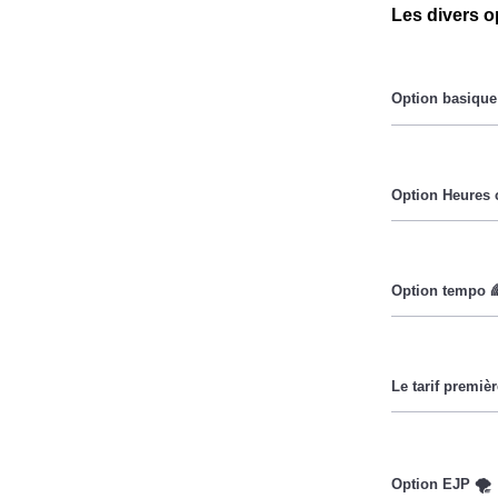
Les divers o
Le prix du Kil
Pendant les h
Cette option
lorsque le pri
Ce tarif n'es
Couverture Ma
réduire sa fa