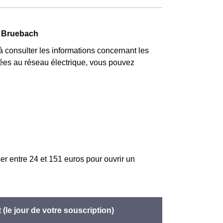
es. 💡🏠
hois qui l'avaient choisie avant 1998. Elle
r quatre, tandis que les autres jours de l'année,
à Bruebach
onsulter les informations concernant les
 liées au réseau électrique, vous pouvez
er entre 24 et 151 euros pour ouvrir un