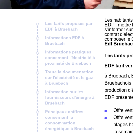
Les habitants
Les tarifs proposés par
EDF : mettre 
EDF à Bruebach
s'informer su
contrat d'éle
Informations EDF à
composer le 
Bruebach
Edf Bruebac
Informations pratiques
Les tarifs 
concernant l'électricité à
proximité de Bruebach
EDF tarif ve
Toute la documentation
à Bruebach, E
sur l'électricité et le gaz
Bruebachois p
à Bruebach
production d'é
Information sur les
EDF présentes
fournisseurs d'énergie à
Bruebach
Offre vert
Principaux chiffres
concernant la
Offre ver
consommation
plages ho
énergétique à Bruebach
la semain