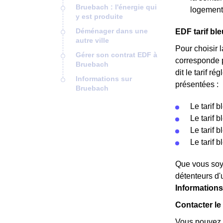
Bruebach : l'énergie qui
logement
y est produite
Déménager dans une
EDF tarif bl
autre ville
Pour choisir l
Gérer son contrat EDF à
corresponde 
Bruebach
dit le tarif r
Informations sur
présentées :
Bruebach
Le tarif 
Le tarif 
Le tarif 
Le tarif 
Que vous soye
détenteurs d'
Information
Contacter le
Vous pouvez c