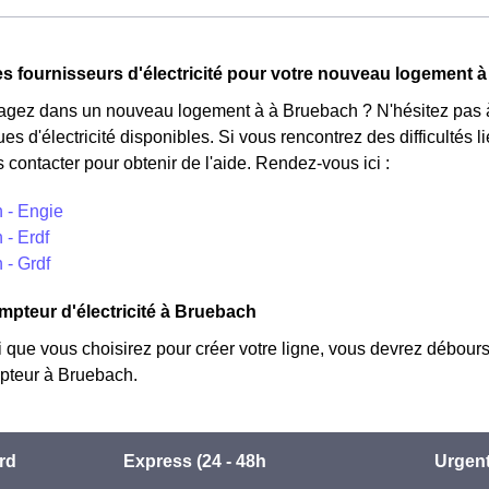
d'électricité en France et est accessible aux Bruebachois éligibl
n'est plus disponible et concerne uniquement les clients Bruebac
tarifs : pendant 22 jours, le prix de l'électricité est multiplié pa
s fournisseurs d'électricité pour votre nouveau logement 
éduit de 20% par rapport au tarif normal en à Bruebach. ⚡💸
ez dans un nouveau logement à à Bruebach ? N'hésitez pas à c
ues d'électricité disponibles. Si vous rencontrez des difficultés
 contacter pour obtenir de l'aide. Rendez-vous ici :
 - Engie
 - Erdf
 - Grdf
mpteur d'électricité à Bruebach
i que vous choisirez pour créer votre ligne, vous devrez débours
teur à Bruebach.