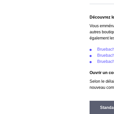
fournisseurs 
Cette option 
implique deux 
Découvrez le
le prix est r
Vous emménag
autres boutiq
également les
Bruebach
Bruebach
Bruebach
Ouvrir un co
Selon le déla
nouveau comp