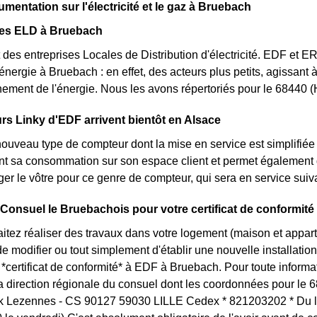
umentation sur l'électricité et le gaz à Bruebach
des ELD à Bruebach
des entreprises Locales de Distribution d'électricité. EDF et 
'énergie à Bruebach : en effet, des acteurs plus petits, agissant 
ement de l'énergie. Nous les avons répertoriés pour le 68440
s Linky d'EDF arrivent bientôt en Alsace
nouveau type de compteur dont la mise en service est simplifiée
nt sa consommation sur son espace client et permet également d
er le vôtre pour ce genre de compteur, qui sera en service sui
 Consuel le Bruebachois pour votre certificat de conformité
itez réaliser des travaux dans votre logement (maison et appa
 modifier ou tout simplement d'établir une nouvelle installation 
certificat de conformité* à EDF à Bruebach. Pour toute inform
la direction régionale du consuel dont les coordonnées pour le 
k Lezennes - CS 90127 59030 LILLE Cedex * 821203202 * Du lu