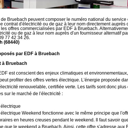
 de Bruebach peuvent composer le numéro national du service c
le contrat d'électricité ou de gaz à leur nom directement auprès 
r les offres commercialisées par EDF à Bruebach. Alternativemen
ctricité ou de gaz à leur nom auprès d'un fournisseur alternatif 
09 77 42 34 26.
h (68440)
proposés par EDF à Bruebach
rt à Bruebach
DF est conscient des enjeux climatiques et environnementaux, 
eut profiter des offres vertes électrique. L'énergie proposée da
lectricité renouvelable, certifiée verte. Les tarifs sont donc plus é
 sur le marché de l'électricité :
 électrique
t électrique Weekend fonctionne avec le même principe que l'off
raires en heures creuses pendant le weekend. Il faut savoir que l
e que le weekend a Bruebach. Ainsi, cette offre s'adresse aux 