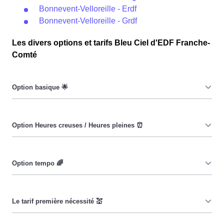
Bonnevent-Velloreille - Erdf
Bonnevent-Velloreille - Grdf
Les divers options et tarifs Bleu Ciel d'EDF Franche-
Comté
Le prix du KiloWatt heure est fixe : il ne dépend ni de la
date, ni de l'heure, que ce soit à Bonnevent-Velloreille
ou ailleurs. 💡
Pendant les heures creuses (8h/jour), le prix facturé à
Bonnevent-Velloreille est moindre. ⚡
Cette option a pour objectif d'inciter les consommateurs
Bonneventais à réduire leur consommation pendant 65
jours par an durant lesquels le prix du kiloWatt est