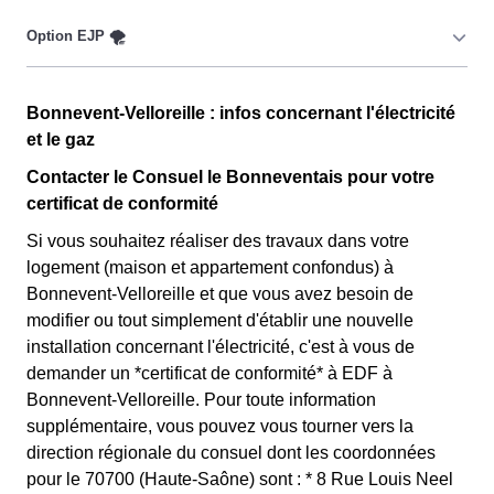
important. 💡🔋
Ce tarif n'est pas disponible pour tout le monde, mais
uniquement pour les consommateurs Bonneventais qui
sont couverts par la CMU, acronyme qui signifie
Couverture Maladie Universelle. Avec ce tarif, les 100
Cette option n'est plus disponible et ne concerne que les
premiers KWh de chaque mois sont moins chers, et
Bonnevent-Velloreille : infos concernant l'électricité
clients Bonneventais l'ayant choisie avant 1998. Elle
permettent ainsi de réduire sa facture d'électricité si l'on
et le gaz
différencie deux tarifs : pendant 22 jours le prix de
fait attention à sa consommation à Bonnevent-
l'électricité est quatre fois plus cher, tandis que tous les
Contacter le Consuel le Bonneventais pour votre
Velloreille. Ce tarif existe chez la plupart des
autres jours de l'année, le prix est 20% moins cher par
certificat de conformité
fournisseurs d'électricité de France et est disponible
rapport au tarif normal à Bonnevent-Velloreille. ⚡💸
Si vous souhaitez réaliser des travaux dans votre
pour les Bonneventais éligibles. 💡🏠
logement (maison et appartement confondus) à
Bonnevent-Velloreille et que vous avez besoin de
modifier ou tout simplement d'établir une nouvelle
installation concernant l'électricité, c'est à vous de
demander un *certificat de conformité* à EDF à
Bonnevent-Velloreille. Pour toute information
supplémentaire, vous pouvez vous tourner vers la
direction régionale du consuel dont les coordonnées
pour le 70700 (Haute-Saône) sont : * 8 Rue Louis Neel