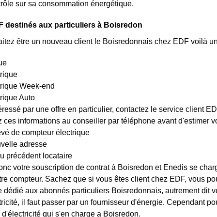
trôle sur sa consommation énergétique.
 destinés aux particuliers à Boisredon
itez être un nouveau client le Boisredonnais chez EDF voilà une
ue
trique
ctrique Week-end
trique Auto
éressé par une offre en particulier, contactez le service client 
es informations au conseiller par téléphone avant d'estimer votr
evé de compteur électrique
uvelle adresse
u précédent locataire
nc votre souscription de contrat à Boisredon et Enedis se charg
tre compteur. Sachez que si vous êtes client chez EDF, vous p
ite dédié aux abonnés particuliers Boisredonnais, autrement dit vo
ctricité, il faut passer par un fournisseur d'énergie. Cependant 
r d'électricité qui s'en charge a Boisredon.