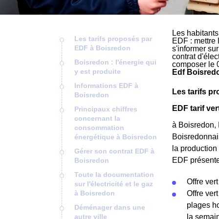
Les habitants
Les tarifs proposés par
EDF : mettre 
EDF à Boisredon
s'informer su
contrat d'éle
Boisredon : l'énergie qui
composer le 
y est produite
Edf Boisred
Informations EDF à
Les tarifs p
Boisredon
EDF tarif ve
Principaux chiffres
concernant la
à Boisredon, 
consommation
Boisredonnais
énergétique à Boisredon
la production 
Gérer son contrat EDF à
EDF présentes
Boisredon
Toute la documentation
Offre vert
sur l'électricité et le gaz
à Boisredon
Offre ver
plages ho
Déménager dans une
autre ville
la semain