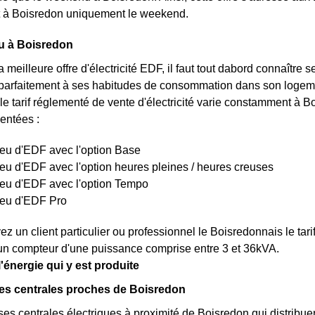
 à Boisredon uniquement le weekend.
eu à Boisredon
a meilleure offre d'électricité EDF, il faut tout dabord connaître 
parfaitement à ses habitudes de consommation dans son logemen
le tarif réglementé de vente d'électricité varie constamment à Bo
sentées :
bleu d'EDF avec l'option Base
bleu d'EDF avec l'option heures pleines / heures creuses
bleu d'EDF avec l'option Tempo
bleu d'EDF Pro
z un client particulier ou professionnel le Boisredonnais le tar
un compteur d'une puissance comprise entre 3 et 36kVA.
'énergie qui y est produite
es centrales proches de Boisredon
rses centrales électriques à proximité de Boisredon qui distribuent