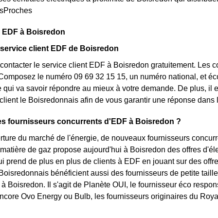
esProches
s EDF à Boisredon
 service client EDF de Boisredon
ontacter le service client EDF à Boisredon gratuitement. Les c
Composez le numéro 09 69 32 15 15, un numéro national, et écou
e qui va savoir répondre au mieux à votre demande. De plus, il e
client le Boisredonnais afin de vous garantir une réponse dans l
es fournisseurs concurrents d'EDF à Boisredon ?
rture du marché de l'énergie, de nouveaux fournisseurs concurre
 matière de gaz propose aujourd'hui à Boisredon des offres d'élec
i prend de plus en plus de clients à EDF en jouant sur des offres 
Boisredonnais bénéficient aussi des fournisseurs de petite taille 
e à Boisredon. Il s'agit de Planète OUI, le fournisseur éco respo
ncore Ovo Energy ou Bulb, les fournisseurs originaires du Roya