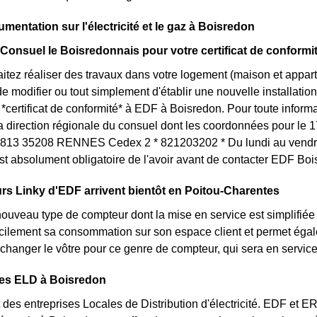
mentation sur l'électricité et le gaz à Boisredon
 Consuel le Boisredonnais pour votre certificat de conformi
itez réaliser des travaux dans votre logement (maison et appa
 modifier ou tout simplement d'établir une nouvelle installation 
certificat de conformité* à EDF à Boisredon. Pour toute infor
la direction régionale du consuel dont les coordonnées pour le 1
13 35208 RENNES Cedex 2 * 821203202 * Du lundi au vendred
st absolument obligatoire de l'avoir avant de contacter EDF Boi
s Linky d'EDF arrivent bientôt en Poitou-Charentes
nouveau type de compteur dont la mise en service est simplifiée
acilement sa consommation sur son espace client et permet égal
changer le vôtre pour ce genre de compteur, qui sera en servi
des ELD à Boisredon
des entreprises Locales de Distribution d'électricité. EDF et 