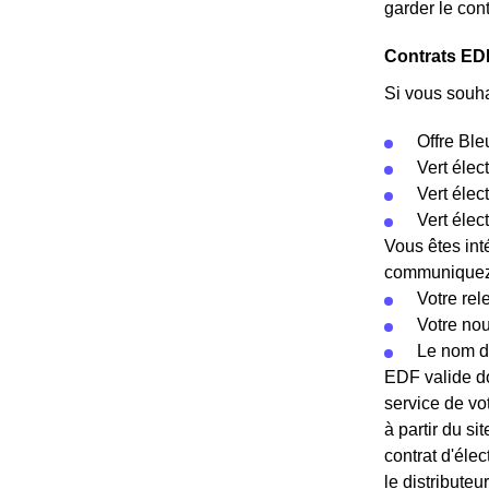
garder le con
Contrats EDF
Si vous souha
Offre Ble
Vert élec
Vert éle
Vert élec
Vous êtes int
communiquez c
Votre rel
Votre no
Le nom d
EDF valide do
service de vo
à partir du s
contrat d'éle
le distributeu