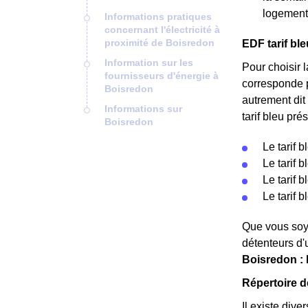
logement
Informations pratiques
concernant l'électricité à
proximité de Boisredon
EDF tarif bl
Information sur les
Pour choisir l
fournisseurs d'énergie à
corresponde 
Boisredon
autrement dit 
Informations sur
tarif bleu pré
Boisredon
Le tarif 
Le tarif 
Le tarif 
Le tarif 
Que vous soye
détenteurs d'
Boisredon : l
Répertoire d
Il existe dive