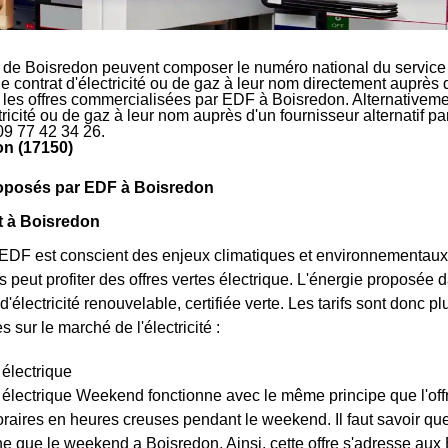
 de Boisredon peuvent composer le numéro national du service 
le contrat d'électricité ou de gaz à leur nom directement auprès 
r les offres commercialisées par EDF à Boisredon. Alternativeme
ctricité ou de gaz à leur nom auprès d'un fournisseur alternatif 
09 77 42 34 26.
on (17150)
roposés par EDF à Boisredon
rt à Boisredon
EDF est conscient des enjeux climatiques et environnementaux, 
 peut profiter des offres vertes électrique. L'énergie proposée
d'électricité renouvelable, certifiée verte. Les tarifs sont donc plu
 sur le marché de l'électricité :
 électrique
t électrique Weekend fonctionne avec le même principe que l'off
raires en heures creuses pendant le weekend. Il faut savoir que l
e que le weekend a Boisredon. Ainsi, cette offre s'adresse aux 