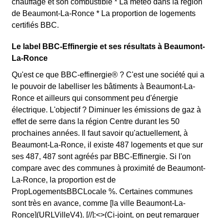
chauffage et son combustible * La météo dans la région
de Beaumont-La-Ronce * La proportion de logements
certifiés BBC.
Le label BBC-Effinergie et ses résultats à Beaumont-
La-Ronce
Qu'est ce que BBC-effinergie® ? C'est une société qui a
le pouvoir de labelliser les bâtiments à Beaumont-La-
Ronce et ailleurs qui consomment peu d'énergie
électrique. L'objectif ? Diminuer les émissions de gaz à
effet de serre dans la région Centre durant les 50
prochaines années. Il faut savoir qu'actuellement, à
Beaumont-La-Ronce, il existe 487 logements et que sur
ses 487, 487 sont agréés par BBC-Effinergie. Si l'on
compare avec des communes à proximité de Beaumont-
La-Ronce, la proportion est de
PropLogementsBBCLocale %. Certaines communes
sont très en avance, comme [la ville Beaumont-La-
Ronce](URLVilleV4). [//]:<>(Ci-joint, on peut remarquer