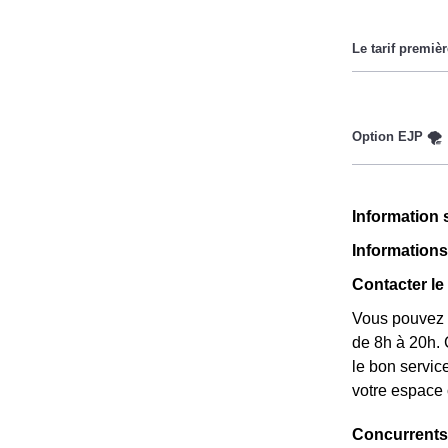
Cette option 
durant lesquel
Ce tarif n'es
par la CMU, a
sont moins che
Ce tarif exist
Cette option 
deux tarifs : 
Information 
prix est 20% 
Information
Contacter le
Vous pouvez c
de 8h à 20h. 
le bon servic
votre espace 
Concurrents