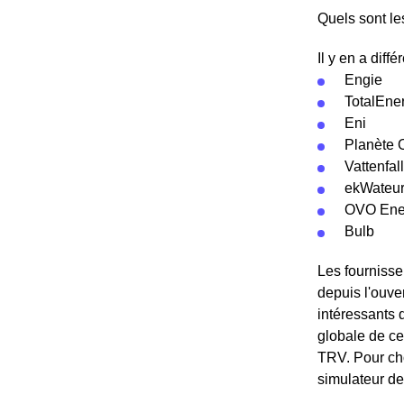
Quels sont l
Il y en a diff
Engie
TotalEne
Eni
Planète 
Vattenfall
ekWateu
OVO Ene
Bulb
Les fournisse
depuis l'ouve
intéressants 
globale de ce
TRV. Pour cho
simulateur d