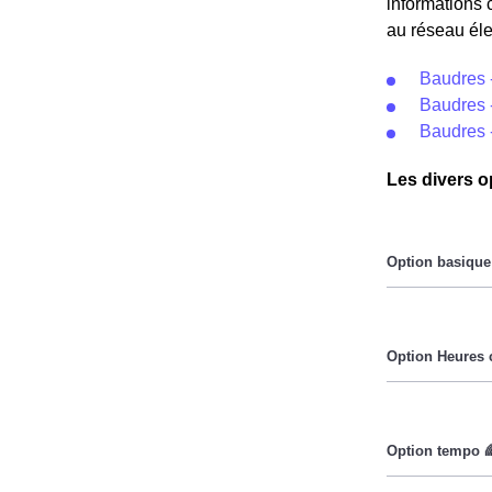
informations 
au réseau éle
Baudres 
Baudres -
Baudres 
Les divers o
Le prix du Kil
Pendant les h