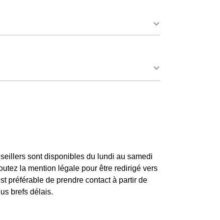
e leur consommation pendant 65 jours par an
consommateurs Baldériens qui sont couverts
tarif, les 100 premiers KWh de chaque mois
n fait attention à sa consommation à Baudres.
disponible pour les Baldériens éligibles. 💡🏠
ayant choisie avant 1998. Elle différencie
tandis que tous les autres jours de l'année, le
seillers sont disponibles du lundi au samedi
tez la mention légale pour être redirigé vers
st préférable de prendre contact à partir de
us brefs délais.