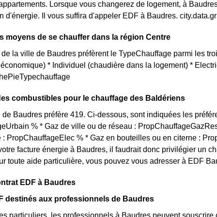
ppartements. Lorsque vous changerez de logement, à Baudres o
d'énergie. Il vous suffira d'appeler EDF à Baudres. city.data
ts moyens de se chauffer dans la région Centre
 de la ville de Baudres préfèrent le TypeChauffage parmi les troi
us économique) * Individuel (chaudière dans la logement) * Elec
aphePieTypechauffage
des combustibles pour le chauffage des Baldériens
 de Baudres préfère 419. Ci-dessous, sont indiquées les préfér
eUrbain % * Gaz de ville ou de réseau : PropChauffageGazRes
té : PropChauffageElec % * Gaz en bouteilles ou en citerne : Pr
votre facture énergie à Baudres, il faudrait donc privilégier 
ur toute aide particulière, vous pouvez vous adresser à EDF Bau
ontrat EDF à Baudres
F destinés aux professionnels de Baudres
s particuliers, les professionnels à Baudres peuvent souscrire