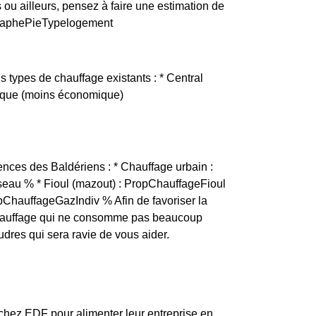
u ailleurs, pensez à faire une estimation de
.graphePieTypelogement
s types de chauffage existants : * Central
trique (moins économique)
ences des Baldériens : * Chauffage urbain :
eau % * Fioul (mazout) : PropChauffageFioul
opChauffageGazIndiv % Afin de favoriser la
un chauffage qui ne consomme pas beaucoup
dres qui sera ravie de vous aider.
 chez EDF pour alimenter leur entreprise en