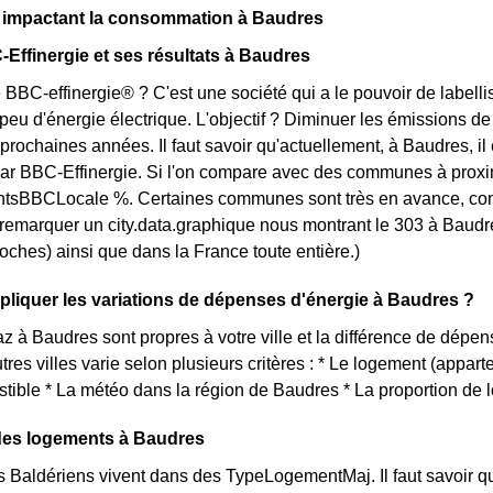
s impactant la consommation à Baudres
-Effinergie et ses résultats à Baudres
 BBC-effinergie® ? C'est une société qui a le pouvoir de labellis
u d'énergie électrique. L'objectif ? Diminuer les émissions de 
 prochaines années. Il faut savoir qu'actuellement, à Baudres, i
ar BBC-Effinergie. Si l'on compare avec des communes à proxim
sBBCLocale %. Certaines communes sont très en avance, comme 
t remarquer un city.data.graphique nous montrant le 303 à Baud
roches) ainsi que dans la France toute entière.)
iquer les variations de dépenses d'énergie à Baudres ?
az à Baudres sont propres à votre ville et la différence de dép
tres villes varie selon plusieurs critères : * Le logement (appar
tible * La météo dans la région de Baudres * La proportion de 
 des logements à Baudres
s Baldériens vivent dans des TypeLogementMaj. Il faut savoir q