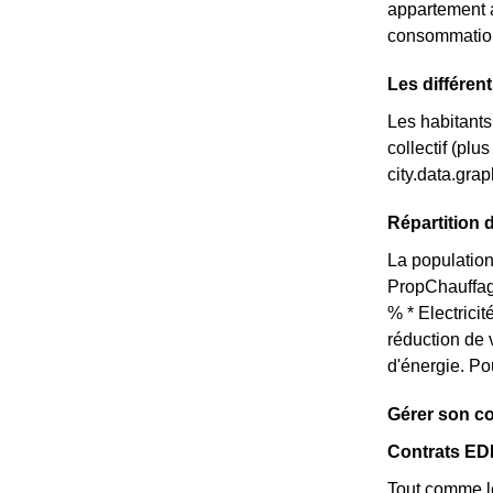
appartement a
consommation 
Les différen
Les habitants
collectif (pl
city.data.gr
Répartition 
La population
PropChauffag
% * Electrici
réduction de 
d'énergie. Po
Gérer son c
Contrats ED
Tout comme le