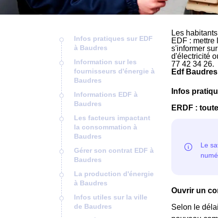
Les habitants
Infos pratiques sur EDF
EDF : mettre 
à Baudres
s'informer su
d'électricité
Information sur les
77 42 34 26.
fournisseurs d'énergie à
Edf Baudres
Baudres
Infos pratiq
Informations EDF à
Baudres
ERDF : toute
Les facteurs impactant
la consommation à
Baudres
Gérer son contrat EDF à
Baudres
La production d'énergie
à Baudres
Ouvrir un co
Infos utiles sur la ville
de Baudres
Selon le déla