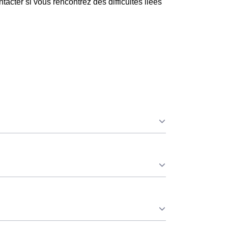
acter si vous rencontrez des difficultés liées
ue ce soit à Baudres ou ailleurs. 💡
⚡