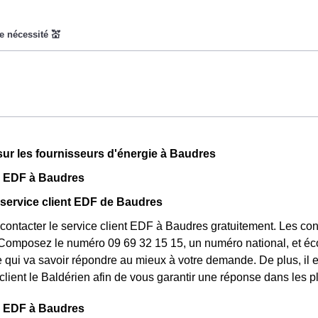
a pour objectif d'inciter les consommateurs Baldériens à réduir
s le prix du kiloWatt est important. 💡🔋
t pas disponible pour tout le monde, mais uniquement pour les 
cronyme qui signifie Couverture Maladie Universelle. Avec ce 
rs, et permettent ainsi de réduire sa facture d'électricité si l'o
e chez la plupart des fournisseurs d'électricité de France et est 
n'est plus disponible et ne concerne que les clients Baldériens l'
pendant 22 jours le prix de l'électricité est quatre fois plus cher, 
sur les fournisseurs d'énergie à Baudres
moins cher par rapport au tarif normal à Baudres. ⚡💸
s EDF à Baudres
 service client EDF de Baudres
ontacter le service client EDF à Baudres gratuitement. Les con
Composez le numéro 09 69 32 15 15, un numéro national, et écou
e qui va savoir répondre au mieux à votre demande. De plus, il e
client le Baldérien afin de vous garantir une réponse dans les pl
 EDF à Baudres