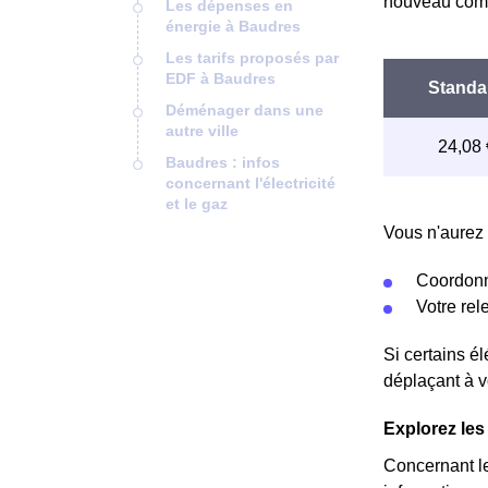
nouveau comp
Les dépenses en
énergie à Baudres
Les tarifs proposés par
EDF à Baudres
Déménager dans une
autre ville
Baudres : infos
concernant l'électricité
et le gaz
Vous n'aurez 
Coordonn
Votre re
Si certains é
déplaçant à v
Explorez les 
Concernant l