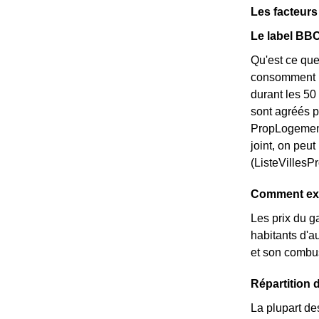
Les facteur
Le label BBC
Qu'est ce que
consomment pe
durant les 50
sont agréés p
PropLogement
joint, on peu
(ListeVillesP
Comment expl
Les prix du g
habitants d'au
et son combus
Répartition
La plupart de