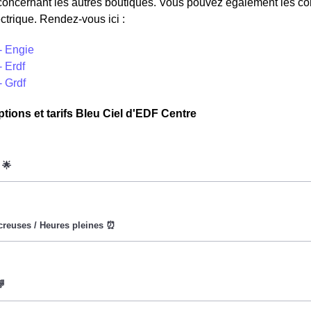
concernant les autres boutiques. Vous pouvez également les cont
ctrique. Rendez-vous ici :
- Engie
 Erdf
- Grdf
ptions et tarifs Bleu Ciel d'EDF Centre
oWatt heure est fixe : il ne dépend ni de la date, ni de l'heure, q
eures creuses (8h/jour), le prix facturé à Baudres est moindre. 