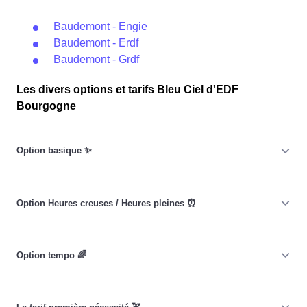
Baudemont - Engie
Baudemont - Erdf
Baudemont - Grdf
Les divers options et tarifs Bleu Ciel d'EDF
Bourgogne
Le prix du KiloWatt heure est fixe : il ne dépend ni de la
date, ni de l'heure, que ce soit en à Baudemont ou
ailleurs. 💡
Pendant les heures creuses (8h/jour), le prix facturé en à
Baudemont est réduit. ⚡
Cette option vise à encourager les consommateurs
Baudemontois à réduire leur consommation pendant 65