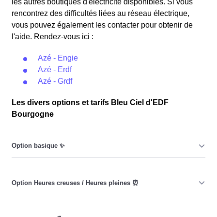
les autres boutiques d'électricité disponibles. Si vous
rencontrez des difficultés liées au réseau électrique,
vous pouvez également les contacter pour obtenir de
l'aide. Rendez-vous ici :
Azé - Engie
Azé - Erdf
Azé - Grdf
Les divers options et tarifs Bleu Ciel d'EDF
Bourgogne
Le prix du KiloWatt heure est fixe : il ne dépend ni de la
date, ni de l'heure, que ce soit en à Azé ou ailleurs. 💡
Pendant les heures creuses (8h/jour), le prix facturé en à