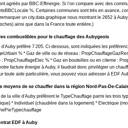
nt agréés par BBC-Effinergie. Si l'on compare avec des commun
sBBCLocale %. Certaines communes sont très en avance, comme 
t remarquer un city.data.graphique nous montrant le 2652 à Aub
roches) ainsi que dans la France toute entière.)
des combustibles pour le chauffage des Aubygeois
 d'Auby préfère 7 205. Ci-dessous, sont indiquées les préférenc
eUrbain % * Gaz de ville ou de réseau : PropChauffageGazRes
té : PropChauffageElec % * Gaz en bouteilles ou en citerne : Pr
votre facture énergie à Auby, il faudrait donc privilégier un c
ur toute aide particulière, vous pouvez vous adresser à EDF Aub
ts moyens de se chauffer dans la région Nord-Pas-De-Calai
de la ville d'Auby préfèrent le TypeChauffage parmi les trois typ
que) * Individuel (chaudière dans la logement) * Electrique (
aphePieTypechauffage
ontrat EDF à Auby