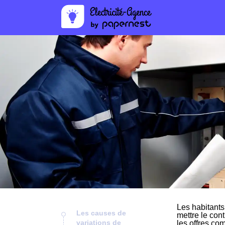
Les habitants
Les causes de
mettre le cont
variations de
les offres co