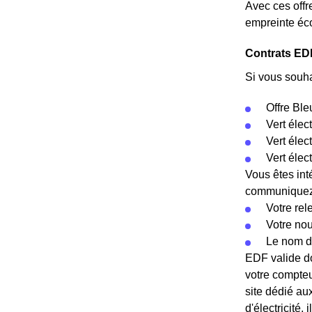
Avec ces offr
empreinte éco
Contrats EDF
Si vous souha
Offre Ble
Vert élec
Vert éle
Vert élec
Vous êtes int
communiquez c
Votre rel
Votre no
Le nom d
EDF valide do
votre compteu
site dédié au
d'électricité