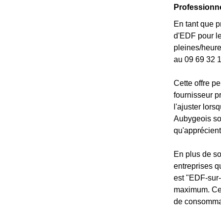
Professionne
En tant que p
d'EDF pour le
pleines/heure
au 09 69 32 1
Cette offre p
fournisseur p
l'ajuster lor
Aubygeois son
qu'apprécient
En plus de so
entreprises q
est "EDF-sur-
maximum. Ce t
de consomma