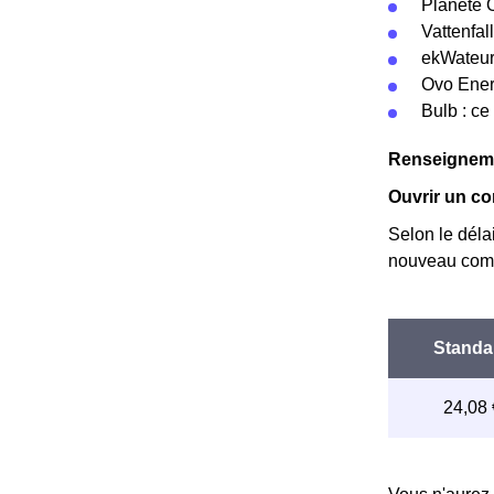
Planète 
Vattenfal
ekWateur 
Ovo Energ
Bulb : ce
Renseigneme
Ouvrir un co
Selon le déla
nouveau comp