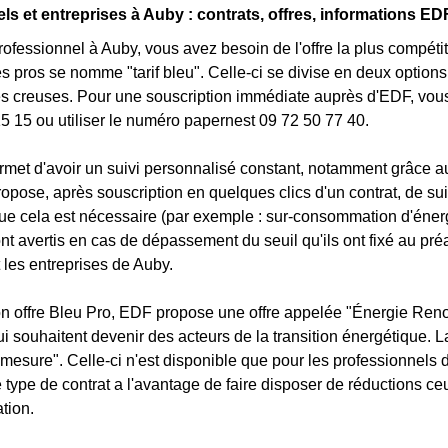
ls et entreprises à Auby : contrats, offres, informations ED
rofessionnel à Auby, vous avez besoin de l'offre la plus compétiti
s pros se nomme "tarif bleu". Celle-ci se divise en deux options 
s creuses. Pour une souscription immédiate auprès d'EDF, vous 
5 15 ou utiliser le numéro papernest 09 72 50 77 40.
ermet d'avoir un suivi personnalisé constant, notamment grâce au
ropose, après souscription en quelques clics d'un contrat, de s
sque cela est nécessaire (par exemple : sur-consommation d'éner
t avertis en cas de dépassement du seuil qu'ils ont fixé au pr
 les entreprises de Auby.
n offre Bleu Pro, EDF propose une offre appelée "Énergie Renou
ui souhaitent devenir des acteurs de la transition énergétique. 
mesure". Celle-ci n'est disponible que pour les professionnels 
ype de contrat a l'avantage de faire disposer de réductions ceux
tion.