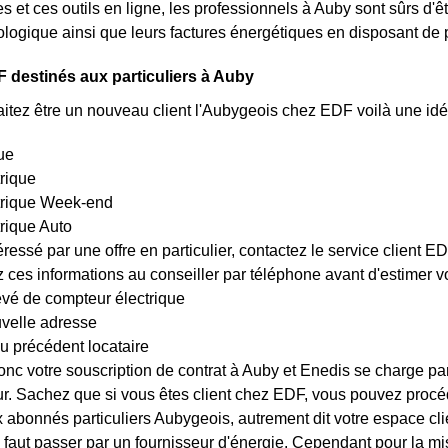
es et ces outils en ligne, les professionnels à Auby sont sûrs d
logique ainsi que leurs factures énergétiques en disposant de p
 destinés aux particuliers à Auby
itez être un nouveau client l'Aubygeois chez EDF voilà une idée
ue
trique
ctrique Week-end
trique Auto
éressé par une offre en particulier, contactez le service client 
es informations au conseiller par téléphone avant d'estimer votr
evé de compteur électrique
uvelle adresse
u précédent locataire
nc votre souscription de contrat à Auby et Enedis se charge par
r. Sachez que si vous êtes client chez EDF, vous pouvez procéd
x abonnés particuliers Aubygeois, autrement dit votre espace clie
, il faut passer par un fournisseur d'énergie. Cependant pour la 