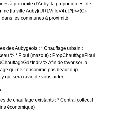
es à proximité d'Auby, la proportion est de
[la ville Auby](URLVilleV4). [//]:<>(Ci-
y, dans les communes à proximité
es des Aubygeois : * Chauffage urbain :
eau % * Fioul (mazout) : PropChauffageFioul
opChauffageGazIndiv % Afin de favoriser la
hauffage qui ne consomme pas beaucoup
y qui sera ravie de vous aider.
s
es de chauffage existants : * Central collectif
moins économique)