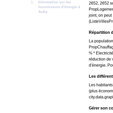
Information sur les
2652, 2652 so
fournisseurs d'énergie à
PropLogement
Auby
joint, on peu
(ListeVillesP
Répartition 
La population
PropChauffag
% * Electrici
réduction de 
d'énergie. Po
Les différen
Les habitants 
(plus économi
city.data.gr
Gérer son c