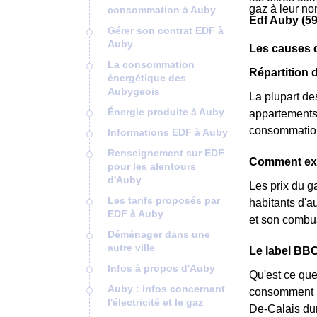
gaz à leur no
consommation à Auby
Edf Auby (5
Gérer son contrat EDF à
Auby
Les causes 
La consommation
Répartition
énergétique des
Aubygeois
La plupart de
Énergie produite à Auby
appartements 
consommation 
Informations EDF à Auby
Renseignement sur EDF
Comment expl
pour les alentours
d'Auby
Les prix du g
Les tarifs proposés par
habitants d'au
EDF à Auby
et son combus
Déménager dans une
autre ville
Le label BBC
Infos à propos d'Auby
Qu'est ce que
Auby : infos concernant
consomment pe
l'électricité et le gaz
De-Calais dur