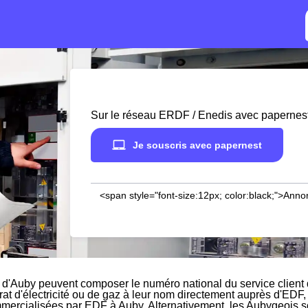
Sur le réseau ERDF / Enedis avec papernes
Je souscris avec papernest
<span style="font-size:12px; color:black;">Anno
 d'Auby peuvent composer le numéro national du service client
rat d'électricité ou de gaz à leur nom directement auprès d'EDF, 
mmercialisées par EDF à Auby. Alternativement, les Aubygeois sou