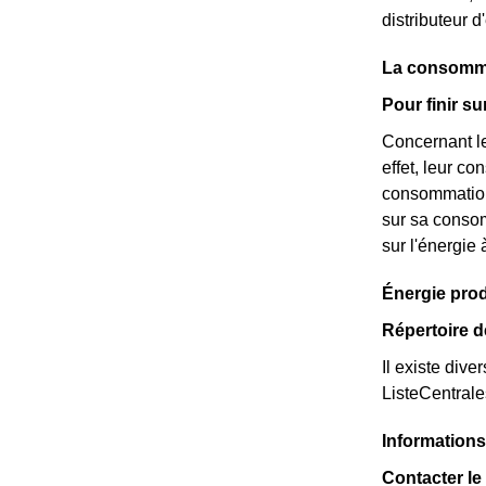
distributeur d
La consomma
Pour finir s
Concernant le
effet, leur c
consommation 
sur sa consom
sur l'énergie
Énergie prod
Répertoire d
Il existe dive
ListeCentral
Information
Contacter le