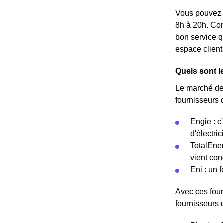
Vous pouvez c
8h à 20h. Com
bon service q
espace client
Quels sont l
Le marché de 
fournisseurs 
Engie : c
d'électric
TotalEner
vient co
Eni : un 
Avec ces four
fournisseurs d