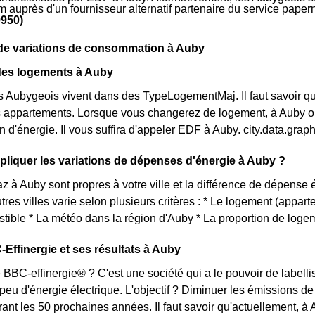
m auprès d'un fournisseur alternatif partenaire du service pape
9950)
de variations de consommation à Auby
 des logements à Auby
s Aubygeois vivent dans des TypeLogementMaj. Il faut savoir qu
appartements. Lorsque vous changerez de logement, à Auby ou 
d'énergie. Il vous suffira d'appeler EDF à Auby. city.data.gr
iquer les variations de dépenses d'énergie à Auby ?
az à Auby sont propres à votre ville et la différence de dépens
tres villes varie selon plusieurs critères : * Le logement (appar
tible * La météo dans la région d'Auby * La proportion de logem
-Effinergie et ses résultats à Auby
 BBC-effinergie® ? C'est une société qui a le pouvoir de labellis
u d'énergie électrique. L'objectif ? Diminuer les émissions de 
ant les 50 prochaines années. Il faut savoir qu'actuellement, à 