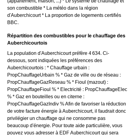
(appartement, maison, ...) * Le système de chauffage et
son combustible * La météo dans la région
d'Auberchicourt * La proportion de logements certifiés
BBC.
Répartition des combustibles pour le chauffage des
Auberchicourtois
La population d'Auberchicourt préfère 4 634. Ci-
dessous, sont indiquées les préférences des
Auberchicourtois : * Chauffage urbain :
PropChauffageUrbain % * Gaz de ville ou de réseau :
PropChauffageGazReseau % * Fioul (mazout) :
PropChauffageFioul % * Electricité : PropChauffageElec
% * Gaz en bouteilles ou en citerne :
PropChauffageGazIndiv % Afin de favoriser la réduction
de votre facture énergie à Auberchicourt, il faudrait donc
privilégier un chauffage qui ne consomme pas
beaucoup d'énergie. Pour toute aide particulière, vous
pouvez vous adresser à EDF Auberchicourt qui sera