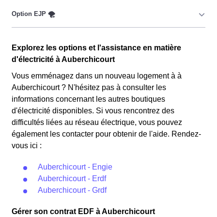
Ce tarif n'est pas disponible pour tous, mais seulement
pour les consommateurs Auberchicourtois couverts par
la CMU, Couverture Maladie Universelle. Avec ce tarif,
les 100 premiers KWh de chaque mois sont moins
Cette option n'est plus disponible et concerne
chers, permettant ainsi de réduire sa facture d'électricité
Explorez les options et l'assistance en matière
uniquement les clients Auberchicourtois qui l'avaient
en faisant attention à sa consommation en à
d'électricité à Auberchicourt
choisie avant 1998. Elle implique deux tarifs : pendant
Auberchicourt. Ce tarif est proposé par la plupart des
22 jours, le prix de l'électricité est multiplié par quatre,
Vous emménagez dans un nouveau logement à à
fournisseurs d'électricité en France et est accessible aux
tandis que les autres jours de l'année, le prix est réduit
Auberchicourt ? N'hésitez pas à consulter les
Auberchicourtois éligibles. 💡🏠
de 20% par rapport au tarif normal en à Auberchicourt. ⚡
informations concernant les autres boutiques
💸
d'électricité disponibles. Si vous rencontrez des
difficultés liées au réseau électrique, vous pouvez
également les contacter pour obtenir de l'aide. Rendez-
vous ici :
Auberchicourt - Engie
Auberchicourt - Erdf
Auberchicourt - Grdf
Gérer son contrat EDF à Auberchicourt