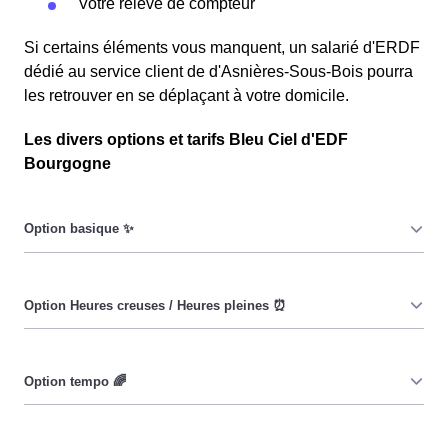
Votre relevé de compteur
Si certains éléments vous manquent, un salarié d'ERDF
dédié au service client de d'Asnières-Sous-Bois pourra
les retrouver en se déplaçant à votre domicile.
Les divers options et tarifs Bleu Ciel d'EDF
Bourgogne
Le prix du KiloWatt heure est fixe : il ne dépend ni de la
date, ni de l'heure, que ce soit en à Asnières-Sous-Bois
ou ailleurs. 💡
Pendant les heures creuses (8h/jour), le prix facturé en à
Asnières-Sous-Bois est réduit. ⚡
Cette option vise à encourager les consommateurs