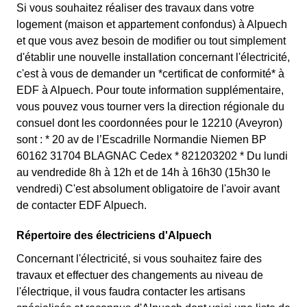
autres jours de l'année, le prix est 20% moins cher par
Si vous souhaitez réaliser des travaux dans votre
France et est disponible pour les Alpuechois éligibles.
rapport au tarif normal à Alpuech. ⚡💸
logement (maison et appartement confondus) à Alpuech
💡🏠
et que vous avez besoin de modifier ou tout simplement
d'établir une nouvelle installation concernant l'électricité,
c'est à vous de demander un *certificat de conformité* à
EDF à Alpuech. Pour toute information supplémentaire,
vous pouvez vous tourner vers la direction régionale du
consuel dont les coordonnées pour le 12210 (Aveyron)
sont : * 20 av de l’Escadrille Normandie Niemen BP
60162 31704 BLAGNAC Cedex * 821203202 * Du lundi
au vendredide 8h à 12h et de 14h à 16h30 (15h30 le
vendredi) C'est absolument obligatoire de l'avoir avant
de contacter EDF Alpuech.
Répertoire des électriciens d'Alpuech
Concernant l'électricité, si vous souhaitez faire des
travaux et effectuer des changements au niveau de
l'électrique, il vous faudra contacter les artisans