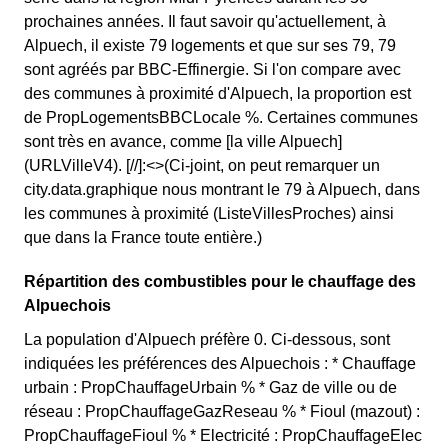
prochaines années. Il faut savoir qu'actuellement, à
Alpuech, il existe 79 logements et que sur ses 79, 79
sont agréés par BBC-Effinergie. Si l'on compare avec
des communes à proximité d'Alpuech, la proportion est
de PropLogementsBBCLocale %. Certaines communes
sont très en avance, comme [la ville Alpuech]
(URLVilleV4). [//]:<>(Ci-joint, on peut remarquer un
city.data.graphique nous montrant le 79 à Alpuech, dans
les communes à proximité (ListeVillesProches) ainsi
que dans la France toute entière.)
Répartition des combustibles pour le chauffage des
Alpuechois
La population d'Alpuech préfère 0. Ci-dessous, sont
indiquées les préférences des Alpuechois : * Chauffage
urbain : PropChauffageUrbain % * Gaz de ville ou de
réseau : PropChauffageGazReseau % * Fioul (mazout) :
PropChauffageFioul % * Electricité : PropChauffageElec