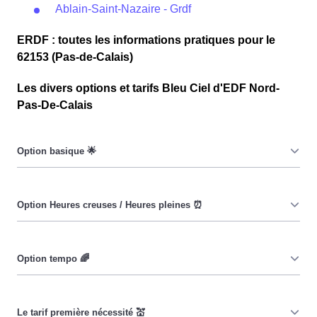
Ablain-Saint-Nazaire - Grdf
ERDF : toutes les informations pratiques pour le
62153 (Pas-de-Calais)
Les divers options et tarifs Bleu Ciel d'EDF Nord-
Pas-De-Calais
Le prix du KiloWatt heure est fixe : il ne dépend ni de la
date, ni de l'heure, que ce soit à Ablain-Saint-Nazaire ou
ailleurs. 💡
Pendant les heures creuses (8h/jour), le prix facturé à
Ablain-Saint-Nazaire est moindre. ⚡
Cette option a pour objectif d'inciter les consommateurs
Ablainois à réduire leur consommation pendant 65 jours